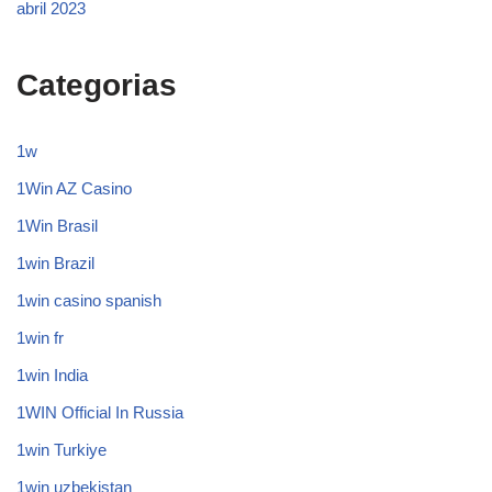
abril 2023
Categorias
1w
1Win AZ Casino
1Win Brasil
1win Brazil
1win casino spanish
1win fr
1win India
1WIN Official In Russia
1win Turkiye
1win uzbekistan