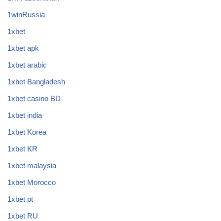
1winRussia
1xbet
1xbet apk
1xbet arabic
1xbet Bangladesh
1xbet casino BD
1xbet india
1xbet Korea
1xbet KR
1xbet malaysia
1xbet Morocco
1xbet pt
1xbet RU