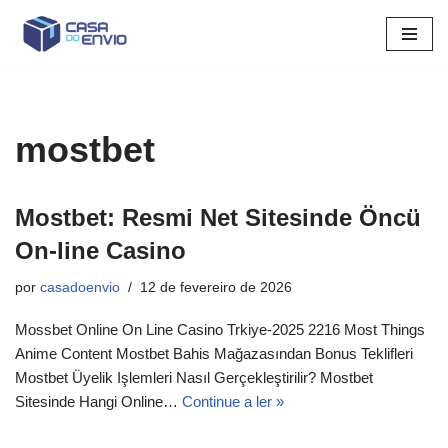
Pular
para
o
conteúdo
mostbet
Mostbet: Resmi Net Sitesinde Öncü
On-line Casino
por
casadoenvio
12 de fevereiro de 2026
Mossbet Online On Line Casino Trkiye-2025 2216 Most Things
Anime Content Mostbet Bahis Mağazasından Bonus Teklifleri
Mostbet Üyelik Işlemleri Nasıl Gerçekleştirilir? Mostbet
Sitesinde Hangi Online…
Continue a ler »