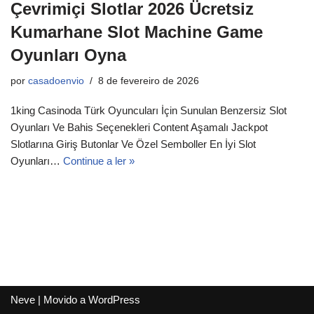
Çevrimiçi Slotlar 2026 Ücretsiz
Kumarhane Slot Machine Game
Oyunları Oyna
por
casadoenvio
8 de fevereiro de 2026
1king Casinoda Türk Oyuncuları İçin Sunulan Benzersiz Slot
Oyunları Ve Bahis Seçenekleri Content Aşamalı Jackpot
Slotlarına Giriş Butonlar Ve Özel Semboller En İyi Slot
Oyunları…
Continue a ler »
Neve
| Movido a
WordPress