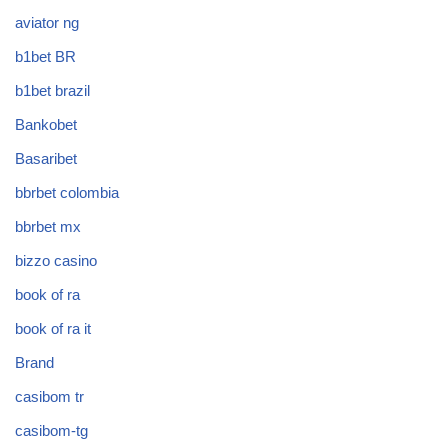
aviator ng
b1bet BR
b1bet brazil
Bankobet
Basaribet
bbrbet colombia
bbrbet mx
bizzo casino
book of ra
book of ra it
Brand
casibom tr
casibom-tg