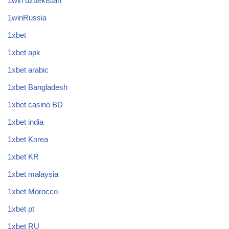
1win uzbekistan
1winRussia
1xbet
1xbet apk
1xbet arabic
1xbet Bangladesh
1xbet casino BD
1xbet india
1xbet Korea
1xbet KR
1xbet malaysia
1xbet Morocco
1xbet pt
1xbet RU