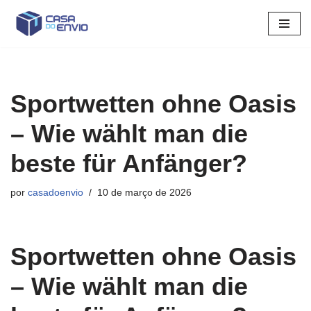
Pular
para
o
conteúdo
Sportwetten ohne Oasis
– Wie wählt man die
beste für Anfänger?
por
casadoenvio
10 de março de 2026
Sportwetten ohne Oasis
– Wie wählt man die