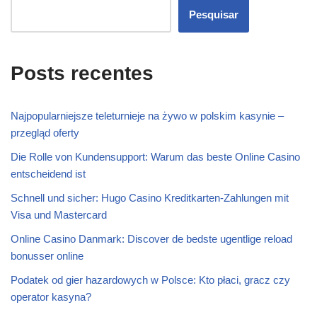
Pesquisar
Posts recentes
Najpopularniejsze teleturnieje na żywo w polskim kasynie –
przegląd oferty
Die Rolle von Kundensupport: Warum das beste Online Casino
entscheidend ist
Schnell und sicher: Hugo Casino Kreditkarten-Zahlungen mit
Visa und Mastercard
Online Casino Danmark: Discover de bedste ugentlige reload
bonusser online
Podatek od gier hazardowych w Polsce: Kto płaci, gracz czy
operator kasyna?