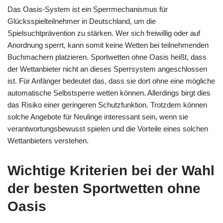
Das Oasis-System ist ein Sperrmechanismus für
Glücksspielteilnehmer in Deutschland, um die
Spielsuchtprävention zu stärken. Wer sich freiwillig oder auf
Anordnung sperrt, kann somit keine Wetten bei teilnehmenden
Buchmachern platzieren. Sportwetten ohne Oasis heißt, dass
der Wettanbieter nicht an dieses Sperrsystem angeschlossen
ist. Für Anfänger bedeutet das, dass sie dort ohne eine mögliche
automatische Selbstsperre wetten können. Allerdings birgt dies
das Risiko einer geringeren Schutzfunktion. Trotzdem können
solche Angebote für Neulinge interessant sein, wenn sie
verantwortungsbewusst spielen und die Vorteile eines solchen
Wettanbieters verstehen.
Wichtige Kriterien bei der Wahl
der besten Sportwetten ohne
Oasis