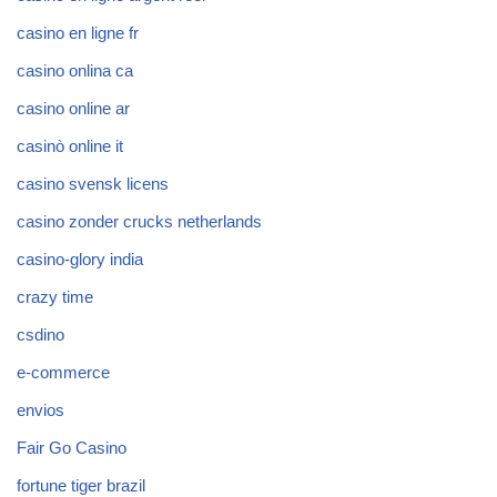
casino en ligne fr
casino onlina ca
casino online ar
casinò online it
casino svensk licens
casino zonder crucks netherlands
casino-glory india
crazy time
csdino
e-commerce
envios
Fair Go Casino
fortune tiger brazil