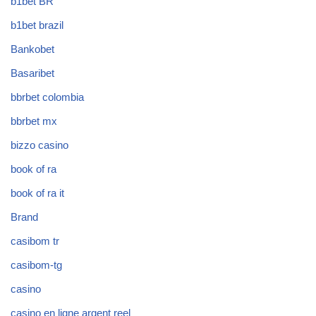
b1bet BR
b1bet brazil
Bankobet
Basaribet
bbrbet colombia
bbrbet mx
bizzo casino
book of ra
book of ra it
Brand
casibom tr
casibom-tg
casino
casino en ligne argent reel