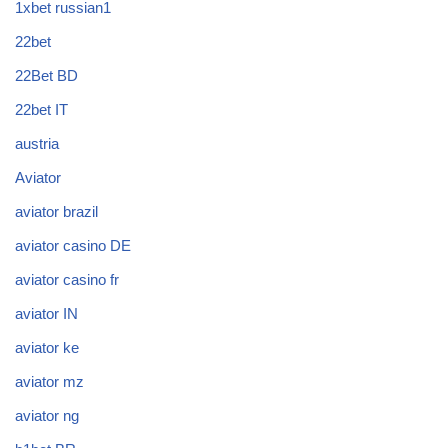
1xbet russian1
22bet
22Bet BD
22bet IT
austria
Aviator
aviator brazil
aviator casino DE
aviator casino fr
aviator IN
aviator ke
aviator mz
aviator ng