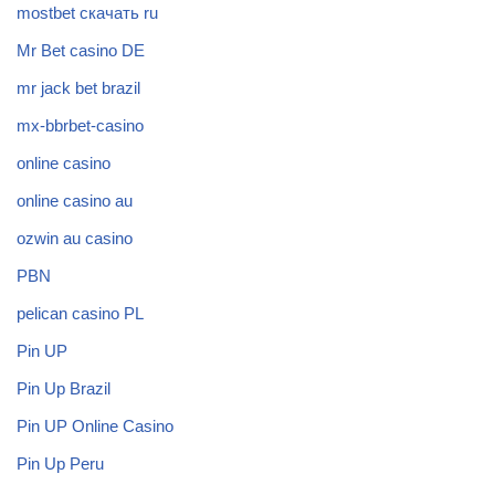
mostbet скачать ru
Mr Bet casino DE
mr jack bet brazil
mx-bbrbet-casino
online casino
online casino au
ozwin au casino
PBN
pelican casino PL
Pin UP
Pin Up Brazil
Pin UP Online Casino
Pin Up Peru