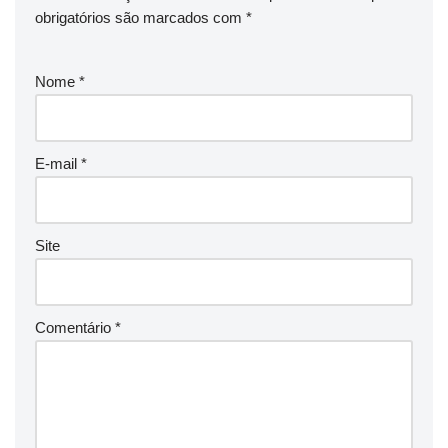
obrigatórios são marcados com
*
Nome
*
E-mail
*
Site
Comentário
*