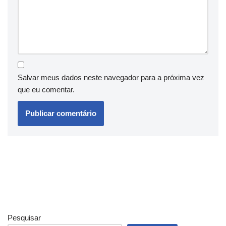
Salvar meus dados neste navegador para a próxima vez
que eu comentar.
Pesquisar