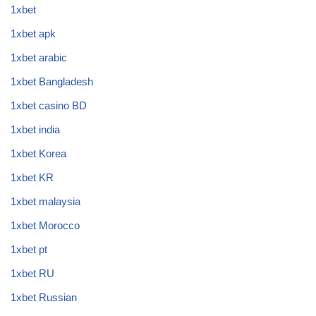
1xbet
1xbet apk
1xbet arabic
1xbet Bangladesh
1xbet casino BD
1xbet india
1xbet Korea
1xbet KR
1xbet malaysia
1xbet Morocco
1xbet pt
1xbet RU
1xbet Russian