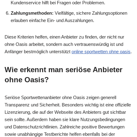
Kundenservice hilft bei Fragen oder Problemen.
Zahlungsmethoden:
Vielfältige, sichere Zahlungsoptionen
erlauben einfache Ein- und Auszahlungen.
Diese Kriterien helfen, einen Anbieter zu finden, der nicht nur
ohne Oasis arbeitet, sondern auch vertrauenswürdig ist und
Anfänger bestmöglich unterstützt
online sportwetten ohne oasis
.
Wie erkennt man seriöse Anbieter
ohne Oasis?
Seriöse Sportwettenanbieter ohne Oasis zeigen generell
Transparenz und Sicherheit. Besonders wichtig ist eine offizielle
Lizenzierung, die auf der Webseite des Anbieters gut sichtbar
sein sollte. Außerdem haben sie klare Nutzungsbedingungen
und Datenschutzrichtlinien. Zahlreiche positive Bewertungen
sowie unabhängige Testberichte helfen ebenfalls bei der