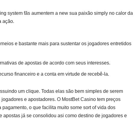
ting system fãs aumentem a new sua paixão simply no calor da
a ação.
rneios e bastante mais para sustentar os jogadores entretidos
ternativas de apostas de acordo com seus interesses.
ecurso financeiro e a conta em virtude de recebê-la.
ossuindo um clique. Todas elas são bem simples de serem
 jogadores e apostadores. O MostBet Casino tem preços
pagamento, o que facilita muito some sort of vida dos
e apostas já se consolidou asi como destino de jogadores e