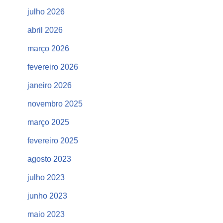
julho 2026
abril 2026
março 2026
fevereiro 2026
janeiro 2026
novembro 2025
março 2025
fevereiro 2025
agosto 2023
julho 2023
junho 2023
maio 2023