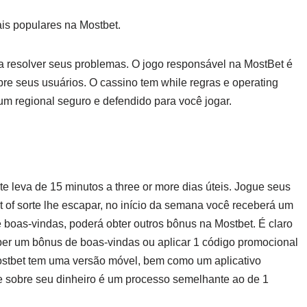
is populares na Mostbet.
ara resolver seus problemas. O jogo responsável na MostBet é
re seus usuários. O cassino tem while regras e operating
um regional seguro e defendido para você jogar.
 leva de 15 minutos a three or more dias úteis. Jogue seus
t of sorte lhe escapar, no início da semana você receberá um
 boas-vindas, poderá obter outros bônus na Mostbet. É claro
eber um bônus de boas-vindas ou aplicar 1 código promocional
ostbet tem uma versão móvel, bem como um aplicativo
e sobre seu dinheiro é um processo semelhante ao de 1