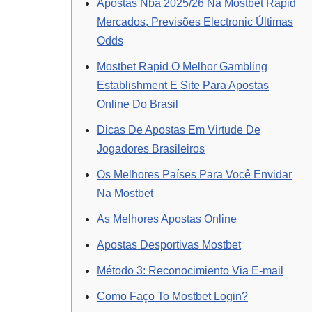
Apostas Nba 2025/26 Na Mostbet Rapid
Mercados, Previsões Electronic Últimas
Odds
Mostbet Rapid O Melhor Gambling
Establishment E Site Para Apostas
Online Do Brasil
Dicas De Apostas Em Virtude De
Jogadores Brasileiros
Os Melhores Países Para Você Envidar
Na Mostbet
As Melhores Apostas Online
Apostas Desportivas Mostbet
Método 3: Reconocimiento Via E-mail
Como Faço To Mostbet Login?