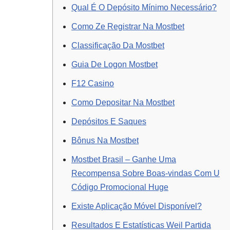
Qual É O Depósito Mínimo Necessário?
Como Ze Registrar Na Mostbet
Classificação Da Mostbet
Guia De Logon Mostbet
F12 Casino
Como Depositar Na Mostbet
Depósitos E Saques
Bônus Na Mostbet
Mostbet Brasil – Ganhe Uma
Recompensa Sobre Boas-vindas Com U
Código Promocional Huge
Existe Aplicação Móvel Disponível?
Resultados E Estatísticas Weil Partida