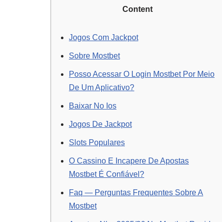
Content
Jogos Com Jackpot
Sobre Mostbet
Posso Acessar O Login Mostbet Por Meio
De Um Aplicativo?
Baixar No Ios
Jogos De Jackpot
Slots Populares
O Cassino E Incapere De Apostas
Mostbet É Confiável?
Faq — Perguntas Frequentes Sobre A
Mostbet