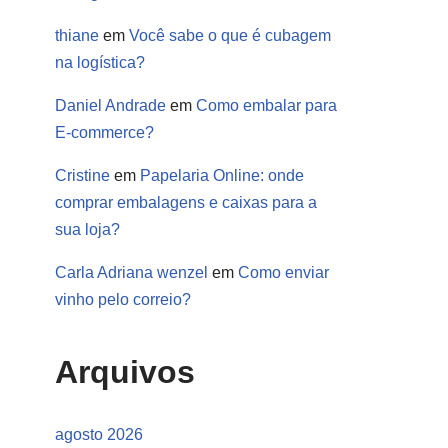
thiane
em
Você sabe o que é cubagem
na logística?
Daniel Andrade
em
Como embalar para
E-commerce?
Cristine
em
Papelaria Online: onde
comprar embalagens e caixas para a
sua loja?
Carla Adriana wenzel
em
Como enviar
vinho pelo correio?
Arquivos
agosto 2026