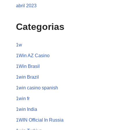
abril 2023
Categorias
1w
1Win AZ Casino
1Win Brasil
1win Brazil
1win casino spanish
1win fr
1win India
1WIN Official In Russia