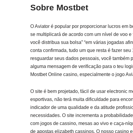
Sobre Mostbet
O Aviator é popular por proporcionar lucros em b
se multiplicará de acordo com um nível de voo e
você distribua sua bolsa” “em várias jogadas afi
conta confirmada, tudo um que resta é fazer seu
resguardar seus dados pessoais, você também pr
alguma mensagem de verificação para o teu log
Mostbet Online casino, especialmente o jogo Avia
O site é bem projetado, fácil de usar electronic
esportivas, não terá muita dificuldade para enco
indicador de uma qualidade e da atitude profis
necessidades. O site incrementa a probabilida
com jogos de cassino, mesas ao vivo e caça-níq
de apostas elizabeth cassinos. O nosso casino 