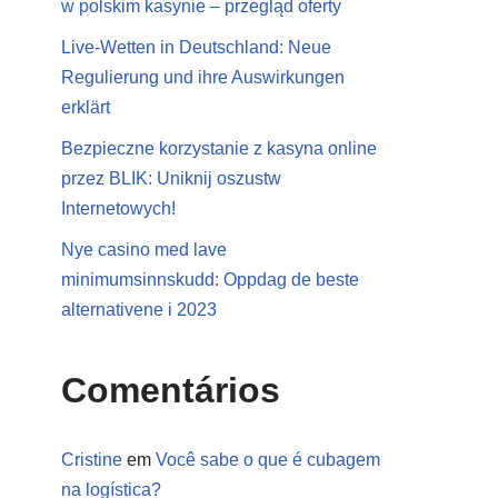
w polskim kasynie – przegląd oferty
Live-Wetten in Deutschland: Neue
Regulierung und ihre Auswirkungen
erklärt
Bezpieczne korzystanie z kasyna online
przez BLIK: Uniknij oszustw
Internetowych!
Nye casino med lave
minimumsinnskudd: Oppdag de beste
alternativene i 2023
Comentários
Cristine
em
Você sabe o que é cubagem
na logística?