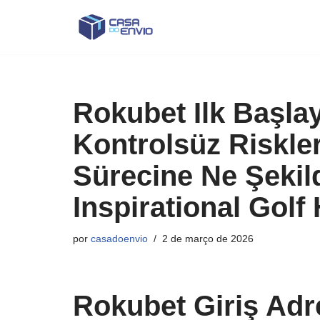
Pular
para
o
conteúdo
Rokubet Ilk Başla
Kontrolsüz Riskl
Sürecine Ne Şekild
Inspirational Golf
por
casadoenvio
2 de março de 2026
Rokubet Giriş Adr