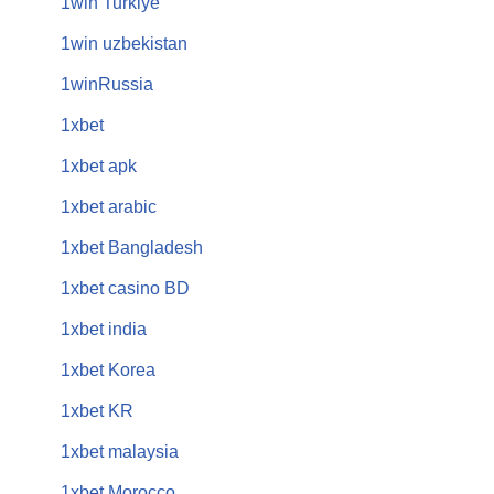
1win Turkiye
1win uzbekistan
1winRussia
1xbet
1xbet apk
1xbet arabic
1xbet Bangladesh
1xbet casino BD
1xbet india
1xbet Korea
1xbet KR
1xbet malaysia
1xbet Morocco