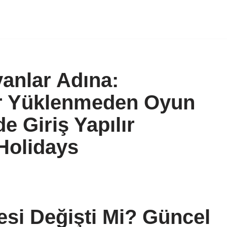
yanlar Adına:
er Yüklenmeden Oyun
e Giriş Yapılır
 Holidays
esi Değişti Mi? Güncel