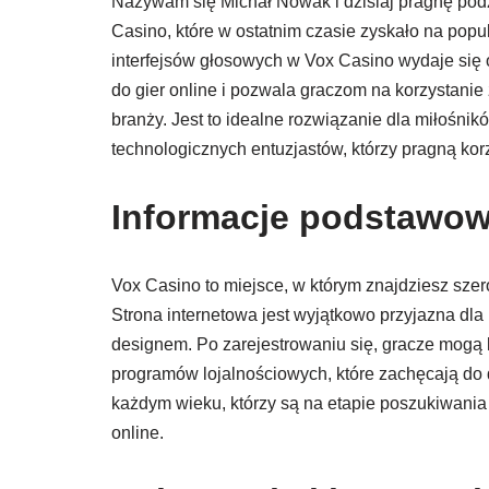
Nazywam się Michał Nowak i dzisiaj pragnę pod
Casino, które w ostatnim czasie zyskało na popu
interfejsów głosowych w Vox Casino wydaje się 
do gier online i pozwala graczom na korzystani
branży. Jest to idealne rozwiązanie dla miłośnikó
technologicznych entuzjastów, którzy pragną ko
Informacje podstawow
Vox Casino to miejsce, w którym znajdziesz szero
Strona internetowa jest wyjątkowo przyjazna dla
designem. Po zarejestrowaniu się, gracze mogą 
programów lojalnościowych, które zachęcają do 
każdym wieku, którzy są na etapie poszukiwan
online.