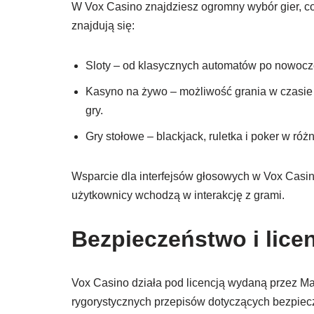
W Vox Casino znajdziesz ogromny wybór gier, co 
znajdują się:
Sloty – od klasycznych automatów po nowocze
Kasyno na żywo – możliwość grania w czasie 
gry.
Gry stołowe – blackjack, ruletka i poker w ró
Wsparcie dla interfejsów głosowych w Vox Casin
użytkownicy wchodzą w interakcję z grami.
Bezpieczeństwo i lice
Vox Casino działa pod licencją wydaną przez Mal
rygorystycznych przepisów dotyczących bezpiecze