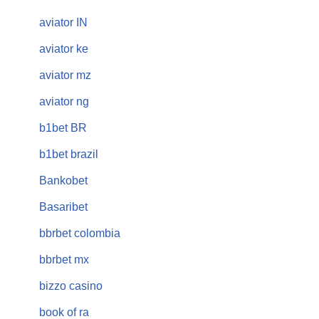
aviator IN
aviator ke
aviator mz
aviator ng
b1bet BR
b1bet brazil
Bankobet
Basaribet
bbrbet colombia
bbrbet mx
bizzo casino
book of ra