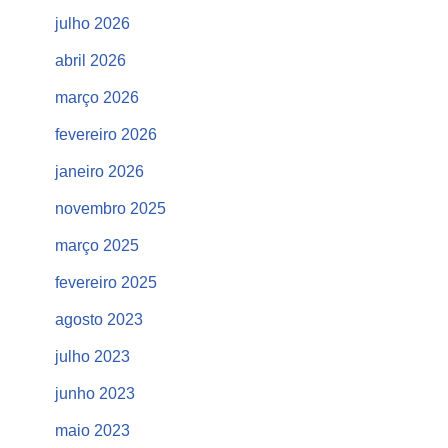
julho 2026
abril 2026
março 2026
fevereiro 2026
janeiro 2026
novembro 2025
março 2025
fevereiro 2025
agosto 2023
julho 2023
junho 2023
maio 2023