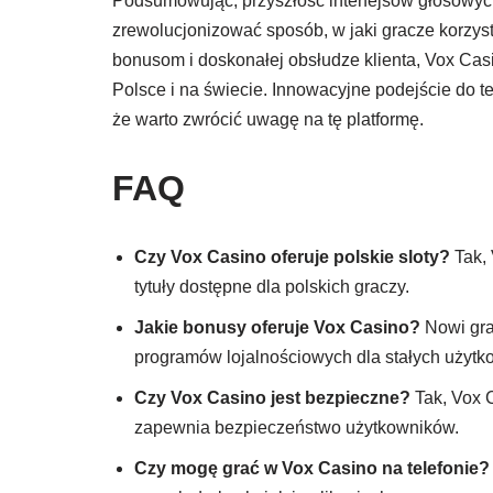
Podsumowując, przyszłość interfejsów głosowy
zrewolucjonizować sposób, w jaki gracze korzystaj
bonusom i doskonałej obsłudze klienta, Vox Casi
Polsce i na świecie. Innowacyjne podejście do te
że warto zwrócić uwagę na tę platformę.
FAQ
Czy Vox Casino oferuje polskie sloty?
Tak, 
tytuły dostępne dla polskich graczy.
Jakie bonusy oferuje Vox Casino?
Nowi gra
programów lojalnościowych dla stałych użytk
Czy Vox Casino jest bezpieczne?
Tak, Vox C
zapewnia bezpieczeństwo użytkowników.
Czy mogę grać w Vox Casino na telefonie?