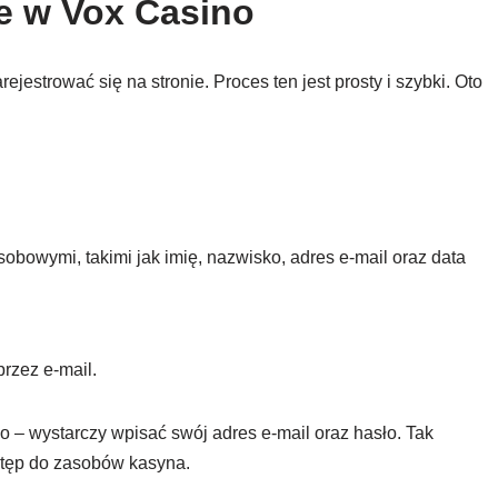
ie w Vox Casino
jestrować się na stronie. Proces ten jest prosty i szybki. Oto
bowymi, takimi jak imię, nazwisko, adres e-mail oraz data
przez e-mail.
– wystarczy wpisać swój adres e-mail oraz hasło. Tak
stęp do zasobów kasyna.