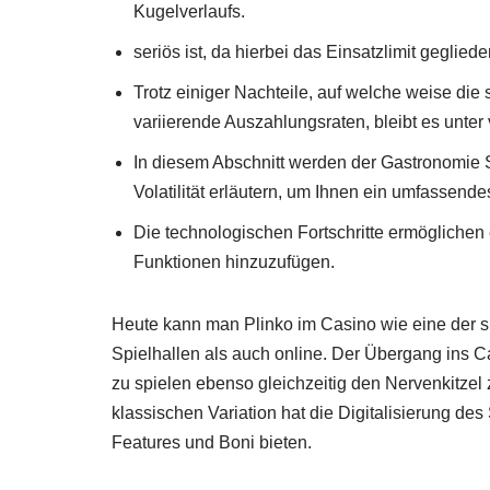
Kugelverlaufs.
seriös ist, da hierbei das Einsatzlimit gegliede
Trotz einiger Nachteile, auf welche weise di
variierende Auszahlungsraten, bleibt es unter 
In diesem Abschnitt werden der Gastronomie 
Volatilität erläutern, um Ihnen ein umfassende
Die technologischen Fortschritte ermöglichen
Funktionen hinzuzufügen.
Heute kann man Plinko im Casino wie eine der sp
Spielhallen als auch online. Der Übergang ins C
zu spielen ebenso gleichzeitig den Nervenkitzel 
klassischen Variation hat die Digitalisierung des
Features und Boni bieten.