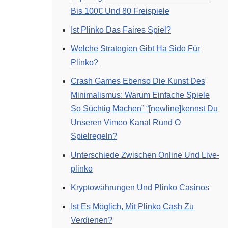
Bis 100€ Und 80 Freispiele
Ist Plinko Das Faires Spiel?
Welche Strategien Gibt Ha Sido Für
Plinko?
Crash Games Ebenso Die Kunst Des
Minimalismus: Warum Einfache Spiele
So Süchtig Machen” “[newline]kennst Du
Unseren Vimeo Kanal Rund O
Spielregeln?
Unterschiede Zwischen Online Und Live-
plinko
Kryptowährungen Und Plinko Casinos
Ist Es Möglich, Mit Plinko Cash Zu
Verdienen?