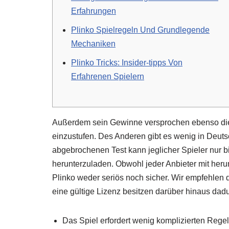
Erfahrungen
Plinko Spielregeln Und Grundlegende
Mechaniken
Plinko Tricks: Insider-tipps Von
Erfahrenen Spielern
Außerdem sein Gewinne versprochen ebenso die 
einzustufen. Des Anderen gibt es wenig in Deut
abgebrochenen Test kann jeglicher Spieler nur b
herunterzuladen. Obwohl jeder Anbieter mit her
Plinko weder seriös noch sicher. Wir empfehlen 
eine gültige Lizenz besitzen darüber hinaus dadu
Das Spiel erfordert wenig komplizierten Rege