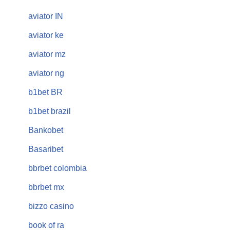
aviator IN
aviator ke
aviator mz
aviator ng
b1bet BR
b1bet brazil
Bankobet
Basaribet
bbrbet colombia
bbrbet mx
bizzo casino
book of ra