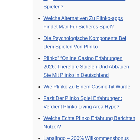
Spielen?
Welche Alternativen Zu Plinko-apps
Findet Man Für Sicheres Spiel?
Die Psychologische Komponente Bei
Dem Spielen Von Plinko
Plinko” “Online Casino Erfahrungen
2026: Therefore Spielen Und Abbauen
Sie Mit Plinko In Deutschland
Wie Plinko Zu Einem Casino-hit Wurde
Fazit Der Plinko Spiel Erfahrungen:
Verdient Plinko Living Area Hype?
Welche Echte Plinko Erfahrung Berichten
Nutzer?
Lapalingo – 200% Willkommensbonus