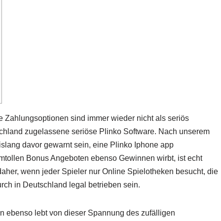
Zahlungsoptionen sind immer wieder nicht als seriös
schland zugelassene seriöse Plinko Software. Nach unserem
islang davor gewarnt sein, eine Plinko Iphone app
umtollen Bonus Angeboten ebenso Gewinnen wirbt, ist echt
daher, wenn jeder Spieler nur Online Spielotheken besucht, die
rch in Deutschland legal betrieben sein.
ln ebenso lebt von dieser Spannung des zufälligen