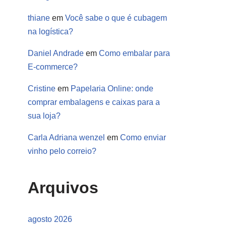
thiane
em
Você sabe o que é cubagem
na logística?
Daniel Andrade
em
Como embalar para
E-commerce?
Cristine
em
Papelaria Online: onde
comprar embalagens e caixas para a
sua loja?
Carla Adriana wenzel
em
Como enviar
vinho pelo correio?
Arquivos
agosto 2026