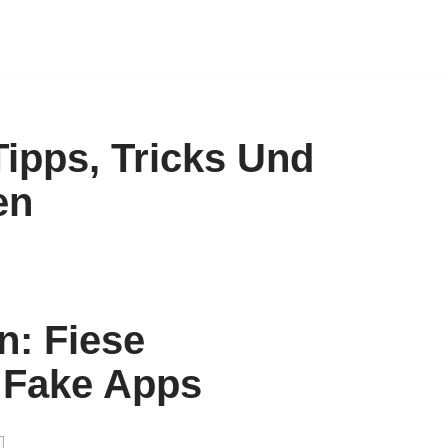
Tipps, Tricks Und
en
n: Fiese
 Fake Apps