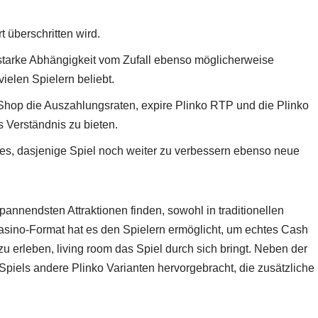
rt überschritten wird.
e starke Abhängigkeit vom Zufall ebenso möglicherweise
vielen Spielern beliebt.
Shop die Auszahlungsraten, expire Plinko RTP und die Plinko
s Verständnis zu bieten.
 es, dasjenige Spiel noch weiter zu verbessern ebenso neue
annendsten Attraktionen finden, sowohl in traditionellen
asino-Format hat es den Spielern ermöglicht, um echtes Cash
zu erleben, living room das Spiel durch sich bringt. Neben der
 Spiels andere Plinko Varianten hervorgebracht, die zusätzliche