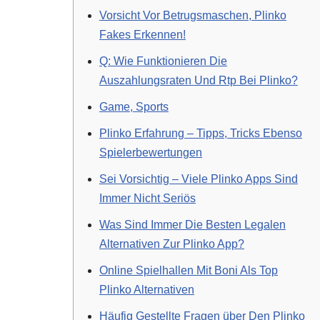
Vorsicht Vor Betrugsmaschen, Plinko
Fakes Erkennen!
Q: Wie Funktionieren Die
Auszahlungsraten Und Rtp Bei Plinko?
Game, Sports
Plinko Erfahrung – Tipps, Tricks Ebenso
Spielerbewertungen
Sei Vorsichtig – Viele Plinko Apps Sind
Immer Nicht Seriös
Was Sind Immer Die Besten Legalen
Alternativen Zur Plinko App?
Online Spielhallen Mit Boni Als Top
Plinko Alternativen
Häufig Gestellte Fragen über Den Plinko