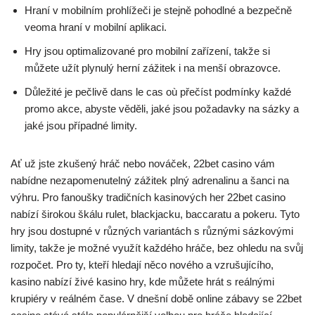
Hraní v mobilním prohlížeči je stejně pohodlné a bezpečně
veoma hraní v mobilní aplikaci.
Hry jsou optimalizované pro mobilní zařízení, takže si
můžete užít plynulý herní zážitek i na menší obrazovce.
Důležité je pečlivě dans le cas où přečíst podmínky každé
promo akce, abyste věděli, jaké jsou požadavky na sázky a
jaké jsou případné limity.
Ať už jste zkušený hráč nebo nováček, 22bet casino vám
nabídne nezapomenutelný zážitek plný adrenalinu a šanci na
výhru. Pro fanoušky tradičních kasinových her 22bet casino
nabízí širokou škálu rulet, blackjacku, baccaratu a pokeru. Tyto
hry jsou dostupné v různých variantách s různými sázkovými
limity, takže je možné využít každého hráče, bez ohledu na svůj
rozpočet. Pro ty, kteří hledají něco nového a vzrušujícího,
kasino nabízí živé kasino hry, kde můžete hrát s reálnými
krupiéry v reálném čase. V dnešní době online zábavy se 22bet