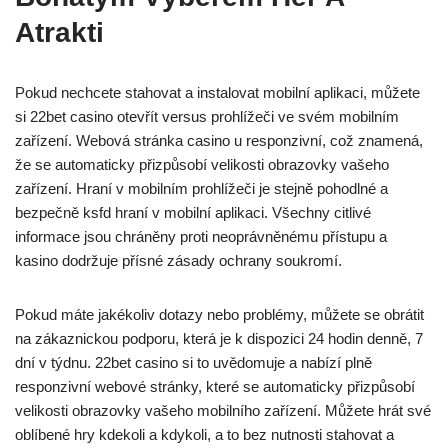
Atrakti
Pokud nechcete stahovat a instalovat mobilní aplikaci, můžete
si 22bet casino otevřít versus prohlížeči ve svém mobilním
zařízení. Webová stránka casino u responzivní, což znamená,
že se automaticky přizpůsobí velikosti obrazovky vašeho
zařízení. Hraní v mobilním prohlížeči je stejně pohodlné a
bezpečně ksfd hraní v mobilní aplikaci. Všechny citlivé
informace jsou chráněny proti neoprávněnému přístupu a
kasino dodržuje přísné zásady ochrany soukromí.
Pokud máte jakékoliv dotazy nebo problémy, můžete se obrátit
na zákaznickou podporu, která je k dispozici 24 hodin denně, 7
dní v týdnu. 22bet casino si to uvědomuje a nabízí plně
responzivní webové stránky, které se automaticky přizpůsobí
velikosti obrazovky vašeho mobilního zařízení. Můžete hrát své
oblíbené hry kdekoli a kdykoli, a to bez nutnosti stahovat a