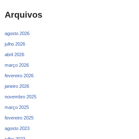
Arquivos
agosto 2026
julho 2026
abril 2026
março 2026
fevereiro 2026
janeiro 2026
novembro 2025
março 2025
fevereiro 2025
agosto 2023
julho 2023