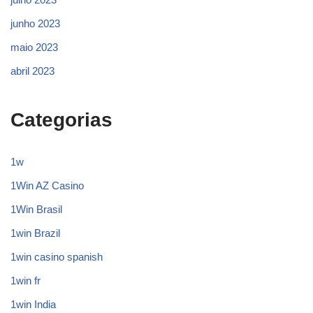
junho 2023
maio 2023
abril 2023
Categorias
1w
1Win AZ Casino
1Win Brasil
1win Brazil
1win casino spanish
1win fr
1win India