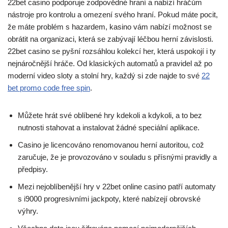
22bet casino podporuje zodpovědné hraní a nabízí hráčům
nástroje pro kontrolu a omezení svého hraní. Pokud máte pocit,
že máte problém s hazardem, kasino vám nabízí možnost se
obrátit na organizaci, která se zabývají léčbou herní závislosti.
22bet casino se pyšní rozsáhlou kolekcí her, která uspokojí i ty
nejnáročnější hráče. Od klasických automatů a pravidel až po
moderní video sloty a stolní hry, každý si zde najde to své
22
bet promo code free spin
.
Můžete hrát své oblíbené hry kdekoli a kdykoli, a to bez
nutnosti stahovat a instalovat žádné speciální aplikace.
Casino je licencováno renomovanou herní autoritou, což
zaručuje, že je provozováno v souladu s přísnými pravidly a
předpisy.
Mezi nejoblíbenější hry v 22bet online casino patří automaty
s i9000 progresivními jackpoty, které nabízejí obrovské
výhry.