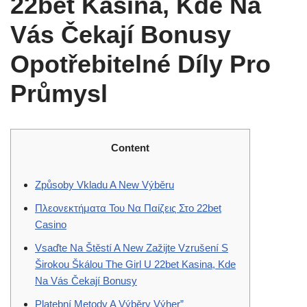
22bet Kasina, Kde Na
Vás Čekají Bonusy
Opotřebitelné Díly Pro
Průmysl
Content
Způsoby Vkladu A New Výběru
Πλεονεκτήματα Του Να Παίζεις Στο 22bet
Casino
Vsaďte Na Štěstí A New Zažijte Vzrušení S
Širokou Škálou The Girl U 22bet Kasina, Kde
Na Vás Čekají Bonusy
Platební Metody A Výběry Výher”