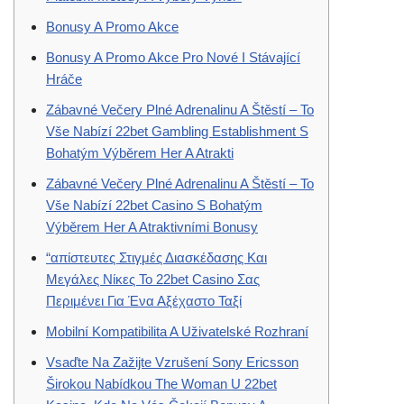
Bonusy A Promo Akce
Bonusy A Promo Akce Pro Nové I Stávající
Hráče
Zábavné Večery Plné Adrenalinu A Štěstí – To
Vše Nabízí 22bet Gambling Establishment S
Bohatým Výběrem Her A Atrakti
Zábavné Večery Plné Adrenalinu A Štěstí – To
Vše Nabízí 22bet Casino S Bohatým
Výběrem Her A Atraktivními Bonusy
“απίστευτες Στιγμές Διασκέδασης Και
Μεγάλες Νίκες Το 22bet Casino Σας
Περιμένει Για Ένα Αξέχαστο Ταξί
Mobilní Kompatibilita A Uživatelské Rozhraní
Vsaďte Na Zažijte Vzrušení Sony Ericsson
Širokou Nabídkou The Woman U 22bet