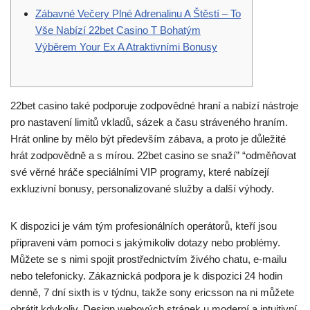
Zábavné Večery Plné Adrenalinu A Štěstí – To
Vše Nabízí 22bet Casino T Bohatým
Výběrem Your Ex A Atraktivními Bonusy
22bet casino také podporuje zodpovědné hraní a nabízí nástroje
pro nastavení limitů vkladů, sázek a času stráveného hraním.
Hrát online by mělo být především zábava, a proto je důležité
hrát zodpovědně a s mírou. 22bet casino se snaží” “odměňovat
své věrné hráče speciálními VIP programy, které nabízejí
exkluzivní bonusy, personalizované služby a další výhody.
K dispozici je vám tým profesionálních operátorů, kteří jsou
připraveni vám pomoci s jakýmikoliv dotazy nebo problémy.
Můžete se s nimi spojit prostřednictvím živého chatu, e-mailu
nebo telefonicky. Zákaznická podpora je k dispozici 24 hodin
denně, 7 dní sixth is v týdnu, takže sony ericsson na ni můžete
obrátit kdykoliv. Design webových stránek u moderní a intuitivní,