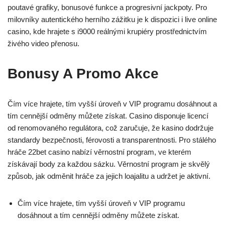
poutavé grafiky, bonusové funkce a progresivní jackpoty. Pro
milovníky autentického herního zážitku je k dispozici i live online
casino, kde hrajete s i9000 reálnými krupiéry prostřednictvím
živého video přenosu.
Bonusy A Promo Akce
Čím více hrajete, tím vyšší úroveň v VIP programu dosáhnout a
tím cennější odměny můžete získat. Casino disponuje licencí
od renomovaného regulátora, což zaručuje, že kasino dodržuje
standardy bezpečnosti, férovosti a transparentnosti. Pro stálého
hráče 22bet casino nabízí věrnostní program, ve kterém
získávají body za každou sázku. Věrnostní program je skvělý
způsob, jak odměnit hráče za jejich loajalitu a udržet je aktivní.
Čím více hrajete, tím vyšší úroveň v VIP programu
dosáhnout a tím cennější odměny můžete získat.