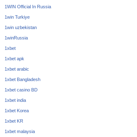
1WIN Official In Russia
1win Turkiye
1win uzbekistan
1winRussia
1xbet
1xbet apk
1xbet arabic
1xbet Bangladesh
1xbet casino BD
1xbet india
1xbet Korea
1xbet KR
1xbet malaysia