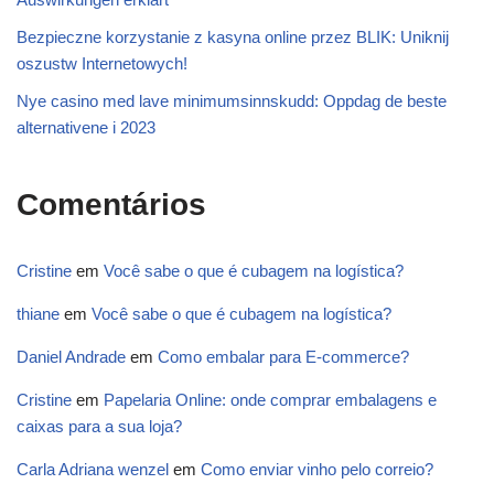
Bezpieczne korzystanie z kasyna online przez BLIK: Uniknij
oszustw Internetowych!
Nye casino med lave minimumsinnskudd: Oppdag de beste
alternativene i 2023
Comentários
Cristine
em
Você sabe o que é cubagem na logística?
thiane
em
Você sabe o que é cubagem na logística?
Daniel Andrade
em
Como embalar para E-commerce?
Cristine
em
Papelaria Online: onde comprar embalagens e
caixas para a sua loja?
Carla Adriana wenzel
em
Como enviar vinho pelo correio?