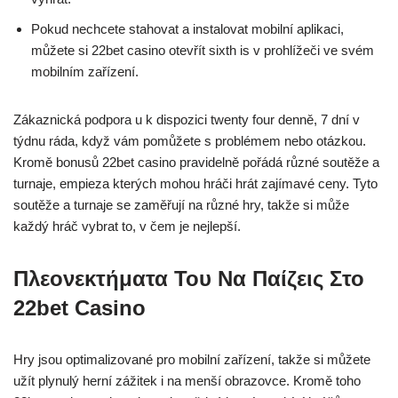
Pokud nechcete stahovat a instalovat mobilní aplikaci,
můžete si 22bet casino otevřít sixth is v prohlížeči ve svém
mobilním zařízení.
Zákaznická podpora u k dispozici twenty four denně, 7 dní v
týdnu ráda, když vám pomůžete s problémem nebo otázkou.
Kromě bonusů 22bet casino pravidelně pořádá různé soutěže a
turnaje, empieza kterých mohou hráči hrát zajímavé ceny. Tyto
soutěže a turnaje se zaměřují na různé hry, takže si může
každý hráč vybrat to, v čem je nejlepší.
Πλεονεκτήματα Του Να Παίζεις Στο
22bet Casino
Hry jsou optimalizované pro mobilní zařízení, takže si můžete
užít plynulý herní zážitek i na menší obrazovce. Kromě toho