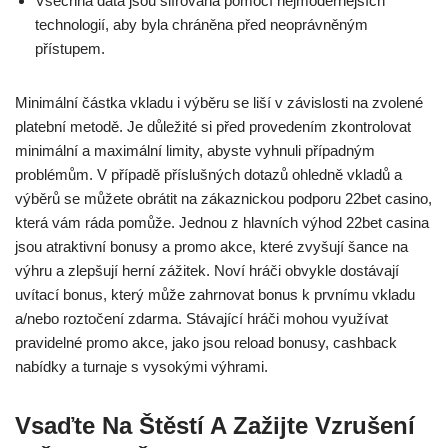
Všechna data jsou šifrována pomocí nejmodernějších
technologií, aby byla chráněna před neoprávněným
přístupem.
Minimální částka vkladu i výběru se liší v závislosti na zvolené
platební metodě. Je důležité si před provedením zkontrolovat
minimální a maximální limity, abyste vyhnuli případným
problémům. V případě příslušných dotazů ohledně vkladů a
výběrů se můžete obrátit na zákaznickou podporu 22bet casino,
která vám ráda pomůže. Jednou z hlavních výhod 22bet casina
jsou atraktivní bonusy a promo akce, které zvyšují šance na
výhru a zlepšují herní zážitek. Noví hráči obvykle dostávají
uvítací bonus, který může zahrnovat bonus k prvnímu vkladu
a/nebo roztočení zdarma. Stávající hráči mohou využívat
pravidelné promo akce, jako jsou reload bonusy, cashback
nabídky a turnaje s vysokými výhrami.
Vsaďte Na Štěstí A Zažijte Vzrušení