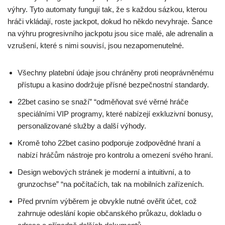
výhry. Tyto automaty fungují tak, že s každou sázkou, kterou
hráči vkládají, roste jackpot, dokud ho někdo nevyhraje. Šance
na výhru progresivního jackpotu jsou sice malé, ale adrenalin a
vzrušení, které s nimi souvisí, jsou nezapomenutelné.
Všechny platební údaje jsou chráněny proti neoprávněnému
přístupu a kasino dodržuje přísné bezpečnostní standardy.
22bet casino se snaží” “odměňovat své věrné hráče
speciálními VIP programy, které nabízejí exkluzivní bonusy,
personalizované služby a další výhody.
Kromě toho 22bet casino podporuje zodpovědné hraní a
nabízí hráčům nástroje pro kontrolu a omezení svého hraní.
Design webových stránek je moderní a intuitivní, a to
grunzochse” “na počítačích, tak na mobilních zařízeních.
Před prvním výběrem je obvykle nutné ověřit účet, což
zahrnuje odeslání kopie občanského průkazu, dokladu o