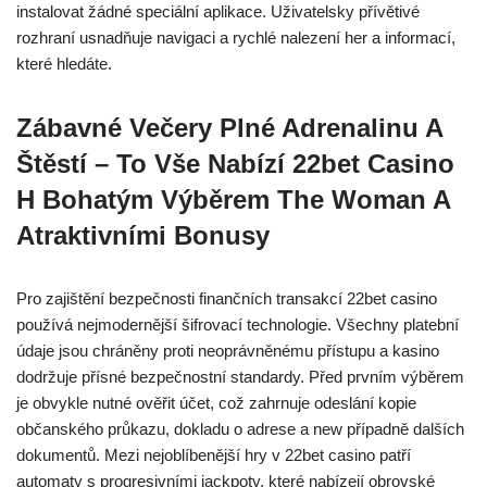
instalovat žádné speciální aplikace. Uživatelsky přívětivé
rozhraní usnadňuje navigaci a rychlé nalezení her a informací,
které hledáte.
Zábavné Večery Plné Adrenalinu A
Štěstí – To Vše Nabízí 22bet Casino
H Bohatým Výběrem The Woman A
Atraktivními Bonusy
Pro zajištění bezpečnosti finančních transakcí 22bet casino
používá nejmodernější šifrovací technologie. Všechny platební
údaje jsou chráněny proti neoprávněnému přístupu a kasino
dodržuje přísné bezpečnostní standardy. Před prvním výběrem
je obvykle nutné ověřit účet, což zahrnuje odeslání kopie
občanského průkazu, dokladu o adrese a new případně dalších
dokumentů. Mezi nejoblíbenější hry v 22bet casino patří
automaty s progresivními jackpoty, které nabízejí obrovské