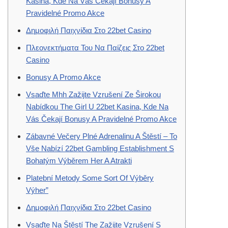
Kasina, Kde Na Vás Čekají Bonusy A
Pravidelné Promo Akce
Δημοφιλή Παιχνίδια Στο 22bet Casino
Πλεονεκτήματα Του Να Παίζεις Στο 22bet
Casino
Bonusy A Promo Akce
Vsaďte Mhh Zažijte Vzrušení Ze Širokou
Nabídkou The Girl U 22bet Kasina, Kde Na
Vás Čekají Bonusy A Pravidelné Promo Akce
Zábavné Večery Plné Adrenalinu A Štěstí – To
Vše Nabízí 22bet Gambling Establishment S
Bohatým Výběrem Her A Atrakti
Platební Metody Some Sort Of Výběry
Výher”
Δημοφιλή Παιχνίδια Στο 22bet Casino
Vsaďte Na Štěstí The Zažijte Vzrušení S