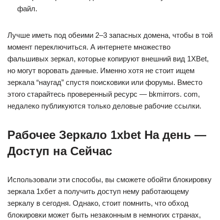
файл.
Лучше иметь под обеими 2–3 запасных домена, чтобы в той
момент переключиться. А интернете множество
фальшивых зеркал, которые копируют внешний вид 1XBet,
но могут воровать данные. Именно хотя не стоит ищем
зеркала “наугад” спустя поисковики или форумы. Вместо
этого старайтесь проверенный ресурс — bkmirrors. com,
недалеко публикуются только деловые рабочие ссылки.
Рабочее Зеркало 1xbet На день —
Доступ на Сейчас
Использовали эти способы, вы сможете обойти блокировку
зеркала 1хбет а получить доступ нему работающему
зеркалу в сегодня. Однако, стоит помнить, что обход
блокировки может быть незаконным в немногих странах,