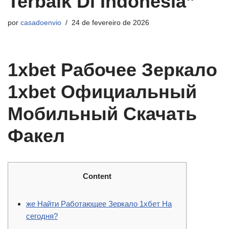
Terbaik Di Indonesia”
por
casadoenvio
24 de fevereiro de 2026
1xbet Рабочее Зеркало
1xbet Официальный
Мобильный Скачать
Факел
Content
же Найти Работающее Зеркало 1хбет На
сегодня?