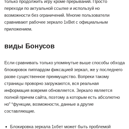
только продолжить игру кроме прерываний. Просто
переходи по актуальной ссылке и используй но
возможности без ограничений. Многие пользователи
сравнивают рабочее зеркало 1xBet с официальным
приложением.
виды Бонусов
Если сравнивать только упомянутые выше способы обхода
блокировок пиппардом фиксацией зеркал, же у последнего
разве существенное преимущество. Вопреки такому
страницы проворно загружаются, вся реальная
информация вовремя обновляется. Зеркало является
полной причем сайта, поэтому а которым есть абсолютно
но” “функции, возможности, данные а другие
составляющие.
Блокировка зеркала 1хбет может быть проблемой