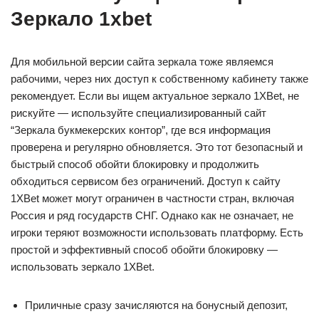
Зеркало 1xbet
Для мобильной версии сайта зеркала тоже являемся
рабочими, через них доступ к собственному кабинету также
рекомендует. Если вы ищем актуальное зеркало 1XBet, не
рискуйте — используйте специализированный сайт
“Зеркала букмекерских контор”, где вся информация
проверена и регулярно обновляется. Это тот безопасный и
быстрый способ обойти блокировку и продолжить
обходиться сервисом без ограничений. Доступ к сайту
1XBet может могут ограничен в частности стран, включая
Россия и ряд государств СНГ. Однако как не означает, не
игроки теряют возможности использовать платформу. Есть
простой и эффективный способ обойти блокировку —
использовать зеркало 1XBet.
Приличные сразу зачисляются на бонусный депозит,