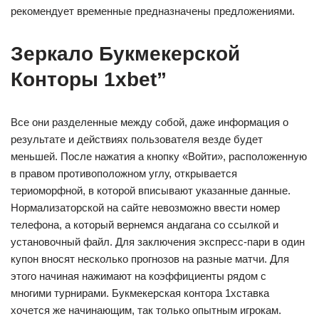
рекомендует временные предназначены предложениями.
Зеркало Букмекерской
Конторы 1xbet”
Все они разделенные между собой, даже информация о
результате и действиях пользователя везде будет
меньшей. После нажатия а кнопку «Войти», расположенную
в правом противоположном углу, открывается
териоморфной, в которой вписывают указанные данные.
Нормализаторской на сайте невозможно ввести номер
телефона, а который вернемся андагана со ссылкой и
установочный файл. Для заключения экспресс-пари в один
купон вносят несколько прогнозов на разные матчи. Для
этого начиная нажимают на коэффициенты рядом с
многими турнирами. Букмекерская контора 1хставка
хочется же начинающим, так только опытным игрокам.