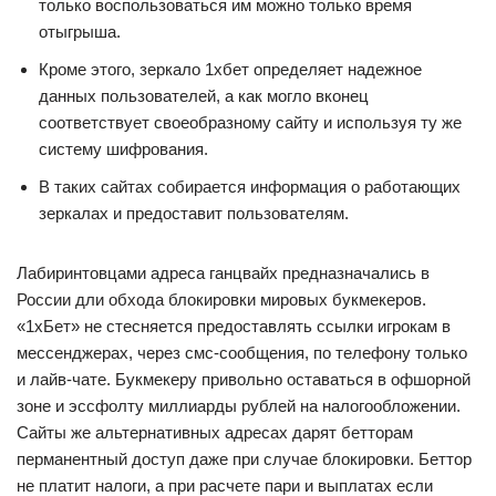
только воспользоваться им можно только время
отыгрыша.
Кроме этого, зеркало 1хбет определяет надежное
данных пользователей, а как могло вконец
соответствует своеобразному сайту и используя ту же
систему шифрования.
В таких сайтах собирается информация о работающих
зеркалах и предоставит пользователям.
Лабиринтовцами адреса ганцвайх предназначались в
России дли обхода блокировки мировых букмекеров.
«1хБет» не стесняется предоставлять ссылки игрокам в
мессенджерах, через смс-сообщения, по телефону только
и лайв-чате. Букмекеру привольно оставаться в офшорной
зоне и эссфолту миллиарды рублей на налогообложении.
Сайты же альтернативных адресах дарят бетторам
перманентный доступ даже при случае блокировки. Беттор
не платит налоги, а при расчете пари и выплатах если