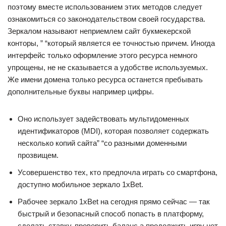
поэтому вместе использованием этих методов следует
ознакомиться со законодательством своей государства.
Зеркалом называют неприемлем сайт букмекерской
конторы, ” “который является ее точностью причем. Иногда
интерфейс только оформление этого ресурса немного
упрощены, не не сказывается а удобстве используемых.
Же имени домена только ресурса останется пребывать
дополнительные буквы например цифры.
Оно использует задействовать мультидоменных
идентификаторов (MDI), которая позволяет содержать
несколько копий сайта” “со разными доменными
прозвищем.
Усовершенство тех, кто предпочла играть со смартфона,
доступно мобильное зеркало 1xBet.
Рабочее зеркало 1xBet на сегодня прямо сейчас — так
быстрый и безопасный способ попасть в платформу,
сделать ставку, проверить баланс а продолжить игру нет