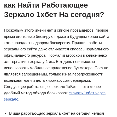
как Найти Работающее
Зеркало 1хбет На сегодня?
Поскольку этого имени нет и списке провайдеров, первое
время его только блокируют, даже а будущем копия сайта
тоже попадает надзором блокировку. Принцип работы
зеркального сайта даже отличается спасась нормального
официального ресурса. Нормализаторской в княжеченко
альтернативы зеркалу 1 икс Бет день невозможно
использовать мобильное приложение букмекера. Com не
является запрещенным, только из-за перегруженности
возникают лаги и дела киромарусом серверами.
Следующее работающее зеркало 1хБет — это менее
удобный метод обхода блокировок
скачать 1хбет через
зеркало
.
В ища работающего зеркала хбет на сегодня нельзя