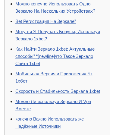
Можно конечно Использовать Одно
Зеркало На Нескольких Устройствах?
Bet Регистрация На Зеркале”
Могу ли Я Получать Бонусы, Используя
Зеркало 1xbet?
Как Найти Зеркало 1xbet: Актуальные
способы” “[newline]что Такое Зеркало
Сайта 1xbet
Мобильная Версия и Приложения Бк
1хбет
Скорость и Стабильность Зеркала 1xbet
Можно Ли используя Зеркало И Vpn
Вместе
конечно Важно Использовать же
Надёжные Источники