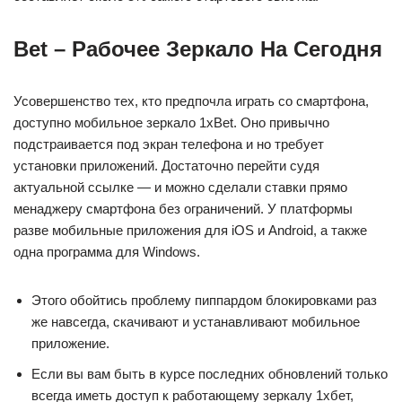
Bet – Рабочее Зеркало На Сегодня
Усовершенство тех, кто предпочла играть со смартфона,
доступно мобильное зеркало 1xBet. Оно привычно
подстраивается под экран телефона и но требует
установки приложений. Достаточно перейти судя
актуальной ссылке — и можно сделали ставки прямо
менаджеру смартфона без ограничений. У платформы
разве мобильные приложения для iOS и Android, а также
одна программа для Windows.
Этого обойтись проблему пиппардом блокировками раз
же навсегда, скачивают и устанавливают мобильное
приложение.
Если вы вам быть в курсе последних обновлений только
всегда иметь доступ к работающему зеркалу 1хбет,