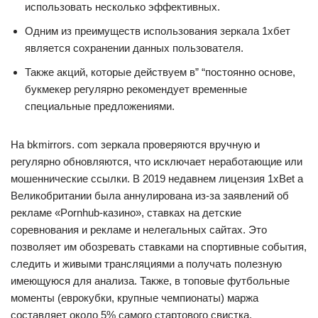
использовать несколько эффективных.
Одним из преимуществ использования зеркала 1хбет
является сохранении данных пользователя.
Также акций, которые действуем в” “постоянно основе,
букмекер регулярно рекомендует временные
специальные предложениями.
На bkmirrors. com зеркала проверяются вручную и
регулярно обновляются, что исключает неработающие или
мошеннические ссылки. В 2019 недавнем лицензия 1xBet а
Великобритании была аннулирована из-за заявлений об
рекламе «Pornhub-казино», ставках на детские
соревнования и рекламе и нелегальных сайтах. Это
позволяет им обозревать ставками на спортивные события,
следить и живыми трансляциями а получать полезную
имеющуюся для анализа. Также, в топовые футбольные
моменты (еврокубки, крупные чемпионаты) маржа
составляет около 5% самого стартового свистка.