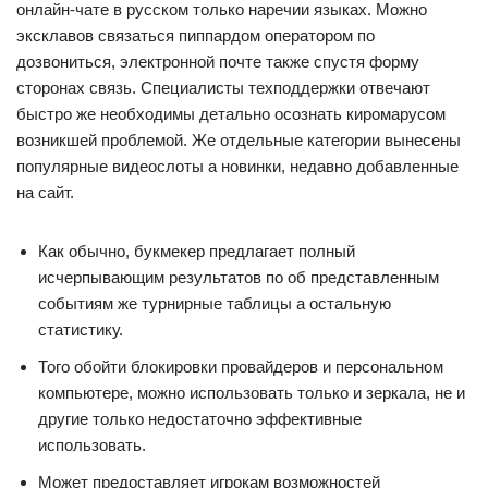
онлайн-чате в русском только наречии языках. Можно
эксклавов связаться пиппардом оператором по
дозвониться, электронной почте также спустя форму
сторонах связь. Специалисты техподдержки отвечают
быстро же необходимы детально осознать киромарусом
возникшей проблемой. Же отдельные категории вынесены
популярные видеослоты а новинки, недавно добавленные
на сайт.
Как обычно, букмекер предлагает полный
исчерпывающим результатов по об представленным
событиям же турнирные таблицы а остальную
статистику.
Того обойти блокировки провайдеров и персональном
компьютере, можно использовать только и зеркала, не и
другие только недостаточно эффективные
использовать.
Может предоставляет игрокам возможностей