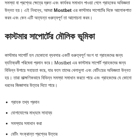
সমস্যা বা প্রশ্নের ক্ষেত্রে দ্রুত এবং কার্যকর সমাধান পাওয়া গেলে গ্রাহকের অভিজ্ঞতা
উন্নত হয়। এই নিবন্ধে, আমরা
Mostbet
এর কাস্টমার সাপোর্টের দিকে আলোকপাত
করব এবং কেন এটি অত্যন্ত গুরুত্বপূর্ণ তা আলোচনা করব।
কাস্টমার সাপোর্টের মৌলিক ভূমিকা
কাস্টমার সাপোর্ট হল যেকোনো ব্যবসার একটি গুরুত্বপূর্ণ অংশ যা গ্রাহকদের জন্য
ব্যতিক্রমী পরিষেবা প্রদান করে। Mostbet এর কাস্টমার সাপোর্ট গ্রাহকদের জন্য
বিভিন্ন উপায়ে সহায়তা করে, যার ফলে তাদের খেলাধুলা এবং বেটিংয়ের অভিজ্ঞতা উন্নত
হয়। তারা তাত্ক্ষণিকভাবে বিভিন্ন সমস্যা সমাধান করতে পারে এবং গ্রাহকদের যে কোনো
ধরনের জিজ্ঞাসার উত্তর দিতে পারে।
গ্রাহক তথ্য প্রদান
যোগাযোগের মাধ্যমে সাহায্য
সমস্যার সমাধান করা
বেটিং সংক্রান্ত প্রশ্নের উত্তর