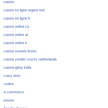
casino
casino en ligne argent reel
casino en ligne fr
casino onlina ca
casino online ar
casinò online it
casino svensk licens
casino zonder crucks netherlands
casino-glory india
crazy time
csdino
e-commerce
envios