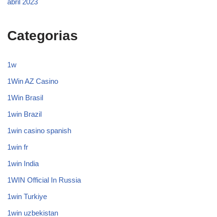
abril 2023
Categorias
1w
1Win AZ Casino
1Win Brasil
1win Brazil
1win casino spanish
1win fr
1win India
1WIN Official In Russia
1win Turkiye
1win uzbekistan