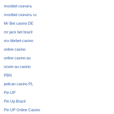
mostbet скачать
mostbet скачать ru
Mr Bet casino DE
mr jack bet brazil
mx-bbrbet-casino
online casino
online casino au
ozwin au casino
PBN
pelican casino PL
Pin UP
Pin Up Brazil
Pin UP Online Casino