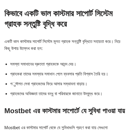
কিভাবে একটি ভাল কাস্টমার সাপোর্ট সিস্টেম
গ্রাহক সন্তুষ্টি বৃদ্ধি করে
একটি ভাল কাস্টমার সাপোর্ট সিস্টেম মূলত গ্রাহক সন্তুষ্টি বৃদ্ধিতে সহায়তা করে। নিচে
কিছু উপায় উল্লেখ করা হল:
সমস্যা সমাধানের দ্রুততা গ্রাহককে আনন্দ দেয়।
গ্রাহকরা তাদের সমস্যার সমাধান পেলে ব্যবসার প্রতি বিশ্বাস তৈরি হয়।
গुणগত সেবা গ্রাহকদের ফিরে আসার সম্ভাবনা বাড়ায়।
গ্রাহকদের অভিজ্ঞতা তাদের বন্ধু বা পরিবারকে জানাতে উদ্বুদ্ধ করে।
Mostbet এর কাস্টমার সাপোর্টে যে সুবিধা পাওয়া যায়
Mostbet এর কাস্টমার সাপোর্ট থেকে যে সুবিধাগুলি গ্রহণ করা যায় সেগুলো