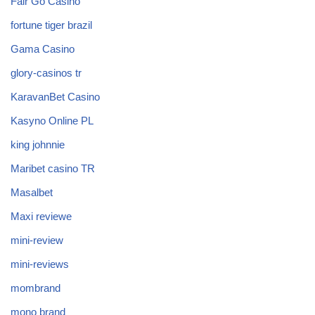
Fair Go Casino
fortune tiger brazil
Gama Casino
glory-casinos tr
KaravanBet Casino
Kasyno Online PL
king johnnie
Maribet casino TR
Masalbet
Maxi reviewe
mini-review
mini-reviews
mombrand
mono brand