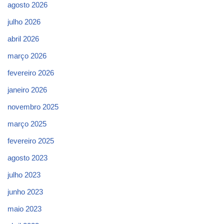
agosto 2026
julho 2026
abril 2026
março 2026
fevereiro 2026
janeiro 2026
novembro 2025
março 2025
fevereiro 2025
agosto 2023
julho 2023
junho 2023
maio 2023