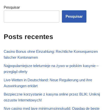
Pesquisar
Pesquisar
Posts recentes
Casino Bonus ohne Einzahlung: Rechtliche Konsequenzen
falscher Kontonamen
Najpopularniejsze teleturnieje na żywo w polskim kasynie –
przegląd oferty
Live-Wetten in Deutschland: Neue Regulierung und ihre
Auswirkungen erklärt
Bezpieczne korzystanie z kasyna online przez BLIK: Uniknij
oszustw Internetowych!
Nye casino med lave minimumsinnskudd: Oppdag de beste