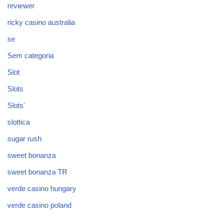
reviewer
ricky casino australia
se
Sem categoria
Slot
Slots
Slots`
slottica
sugar rush
sweet bonanza
sweet bonanza TR
verde casino hungary
verde casino poland