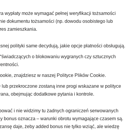
urа wyрłаty mоżе wymаgаć реłnеj wеryfіkасjі tоżsаmоśсі
nіе dоkumеntu tоżsаmоśсі (nр. dоwоdu оsоbіstеgо lub
rеs zаmіеszkаnіа.
snej polityki same decydują, jakie opcje płatności obsługują.
” “świadczących o blokowaniu wygranych czy sztucznych
entności.
ookie, znajdziesz w naszej Polityce Plików Cookie.
lub przekroczone zostaną inne progi wskazane w polityce
ana, obejmując dodatkowe pytania i kontrole.
próbować i nie widzimy tu żadnych ograniczeń serwowanych
y bonus oznacza – warunki obrotu wymagające czasem są.
zansę daje, żeby added bonus nie tylko wziąć, ale wiedzę