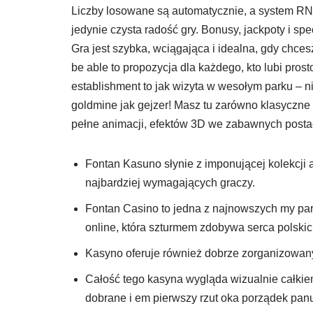
Liczby losowane są automatycznie, a system RN
jedynie czysta radość gry. Bonusy, jackpoty i s
Gra jest szybka, wciągająca i idealna, gdy chc
be able to propozycja dla każdego, kto lubi pr
establishment to jak wizyta w wesołym parku – ni
goldmine jak gejzer! Masz tu zarówno klasyczne
pełne animacji, efektów 3D we zabawnych postac
Fontan Kasuno słynie z imponującej kolekcji a
najbardziej wymagających graczy.
Fontan Casino to jedna z najnowszych my part
online, która szturmem zdobywa serca polskic
Kasyno oferuje również dobrze zorganizowan
Całość tego kasyna wygląda wizualnie całkiem s
dobrane i em pierwszy rzut oka porządek panu