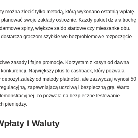
y można zlecić tylko metodą, którą wykonano ostatnią wpłatę.
 planować swoje zakłady ostrożnie. Każdy pakiet działa trochę
i darmowe spiny, większe saldo startowe czy mieszankę obu.
y, co dostarcza graczom szybkie we bezproblemowe rozpoczęcie
ciwe zasady i fajne promocje. Korzystam z kasyn od dawna
konkurencji. Największy plus to cashback, który pozwala
depozyt zależy od metody płatności, ale zazwyczaj wynosi 50
regulacyjną, zapewniającą uczciwą i bezpieczną grę. Warto
 demonstracyjnej, co pozwala na bezpieczne testowanie
h pieniędzy.
płaty I Waluty