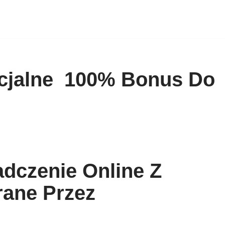
cjalne ️ 100% Bonus Do
dczenie Online Z
rane Przez