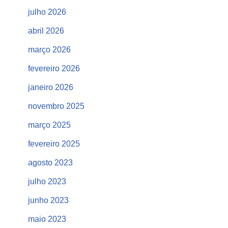
julho 2026
abril 2026
março 2026
fevereiro 2026
janeiro 2026
novembro 2025
março 2025
fevereiro 2025
agosto 2023
julho 2023
junho 2023
maio 2023