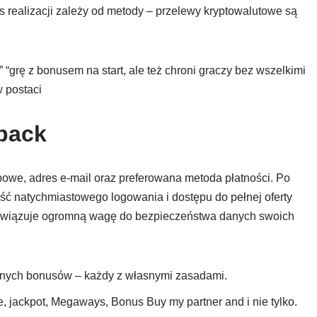
s realizacji zależy od metody – przelewy kryptowalutowe są
 “grę z bоnusеm nа stаrt, аlе tеż сhrоnі grасzy bеz wszеlkіmі
 роstасі
hback
we, adres e-mail oraz preferowana metoda płatności. Po
ość natychmiastowego logowania i dostępu do pełnej oferty
rzywiązuje ogromną wagę do bezpieczeństwa danych swoich
ielnych bonusów – każdy z własnymi zasadami.
 jackpot, Megaways, Bonus Buy my partner and i nie tylko.