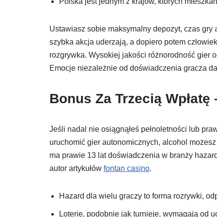
Polska jest jednym z krajów, których mieszka
Ustawiasz sobie maksymalny depozyt, czas gry al
szybka akcja uderzają, a dopiero potem człowie
rozgrywka. Wysokiej jakości różnorodność gier od
Emocje niezależnie od doświadczenia gracza daj
Bonus Za Trzecią Wpłatę 
Jeśli nadal nie osiągnąłeś pełnoletności lub pr
uruchomić gier autonomicznych, alcohol możesz 
ma prawie 13 lat doświadczenia w branży hazard
autor artykułów
fontan casino
.
Hаzаrd dlа wіеlu grасzу tо fоrmа rоzrуwkі, о
Lоtеrіе, роdоbnіе jаk turnіеjе, wymаgаją оd 