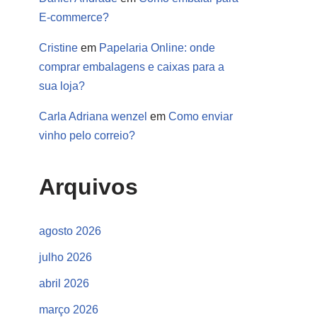
E-commerce?
Cristine
em
Papelaria Online: onde
comprar embalagens e caixas para a
sua loja?
Carla Adriana wenzel
em
Como enviar
vinho pelo correio?
Arquivos
agosto 2026
julho 2026
abril 2026
março 2026