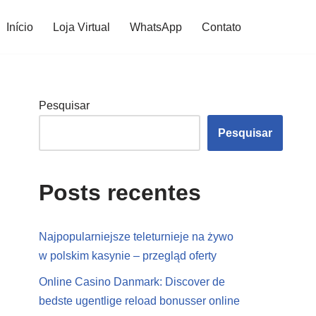
Início
Loja Virtual
WhatsApp
Contato
Pesquisar
Pesquisar
Posts recentes
Najpopularniejsze teleturnieje na żywo
w polskim kasynie – przegląd oferty
Online Casino Danmark: Discover de
bedste ugentlige reload bonusser online