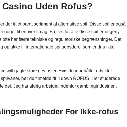
t Casino Uden Rofus?
 der tit et bredt sortiment af alternative spil. Disse spil er også
r noget til enhver smag. Fælles for alle disse spil emergeny
 ofte har færre tekniske og regulatoriske begrænsninger. Det
r og oplukke til internationale spiludbydere, som endnu ikke
om with jagte store gevinster. Hvis du innehåller udviklet
e spilvaner, bør du tilmelde drill down ROFUS. Her studerede
de det. Jeg har aldrig arbejdet indenfor gamblingindustrien,
lingsmuligheder For Ikke-rofus