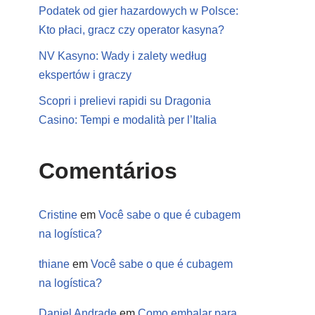
Podatek od gier hazardowych w Polsce:
Kto płaci, gracz czy operator kasyna?
NV Kasyno: Wady i zalety według
ekspertów i graczy
Scopri i prelievi rapidi su Dragonia
Casino: Tempi e modalità per l’Italia
Comentários
Cristine
em
Você sabe o que é cubagem
na logística?
thiane
em
Você sabe o que é cubagem
na logística?
Daniel Andrade
em
Como embalar para