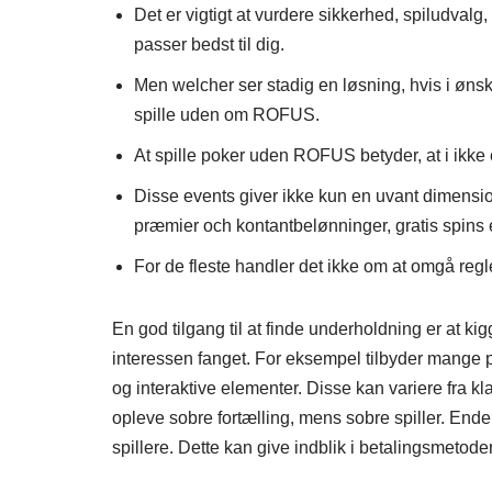
Det er vigtigt at vurdere sikkerhed, spiludvalg
passer bedst til dig.
Men welcher ser stadig en løsning, hvis i ønsk
spille uden om ROFUS.
At spille poker uden ROFUS betyder, at i ikke 
Disse events giver ikke kun en uvant dimensi
præmier och kontantbelønninger, gratis spins 
For de fleste handler det ikke om at omgå reg
En god tilgang til at finde underholdning er at kigg
interessen fanget. For eksempel tilbyder mange 
og interaktive elementer. Disse kan variere fra kl
opleve sobre fortælling, mens sobre spiller. End
spillere. Dette kan give indblik i betalingsmetod