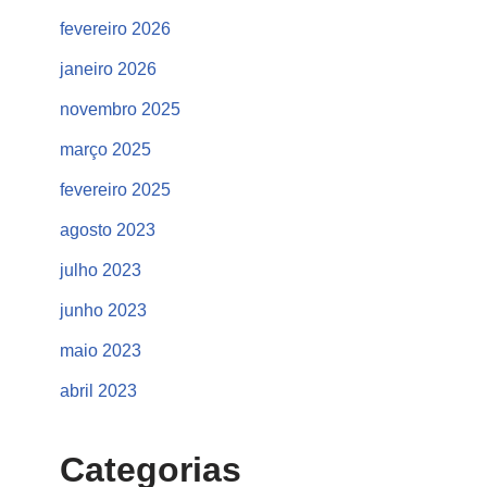
fevereiro 2026
janeiro 2026
novembro 2025
março 2025
fevereiro 2025
agosto 2023
julho 2023
junho 2023
maio 2023
abril 2023
Categorias