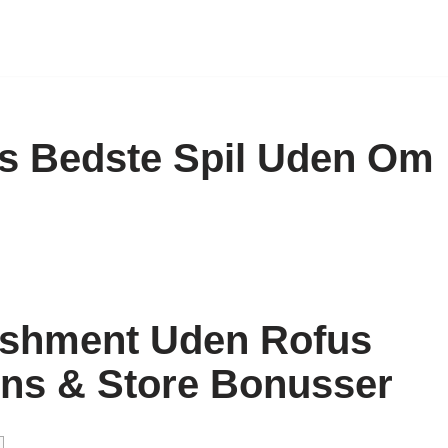
s Bedste Spil Uden Om
ishment Uden Rofus
ins & Store Bonusser