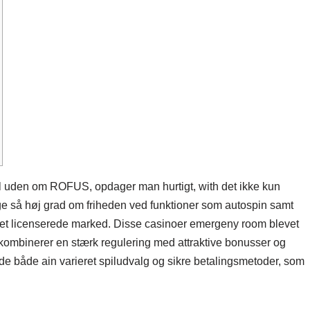
il uden om ROFUS, opdager man hurtigt, with det ikke kun
ge så høj grad om friheden ved funktioner som autospin samt
å det licenserede marked. Disse casinoer emergeny room blevet
ombinerer en stærk regulering med attraktive bonusser og
yde både ain varieret spiludvalg og sikre betalingsmetoder, som