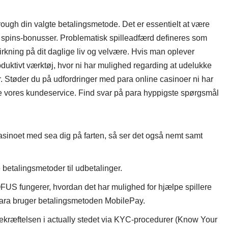
ough din valgte betalingsmetode. Det er essentielt at være
is spins-bonusser. Problematisk spilleadfærd defineres som
irkning på dit daglige liv og velvære. Hvis man oplever
duktivt værktøj, hvor ni har mulighed regarding at udelukke
er. Støder du på udfordringer med para online casinoer ni har
te vores kundeservice. Find svar på para hyppigste spørgsmål
casinoet med sea dig på farten, så ser det også nemt samt
e betalingsmetoder til udbetalinger.
FUS fungerer, hvordan det har mulighed for hjælpe spillere
år para bruger betalingsmetoden MobilePay.
sbekræftelsen i actually stedet via KYC-procedurer (Know Your