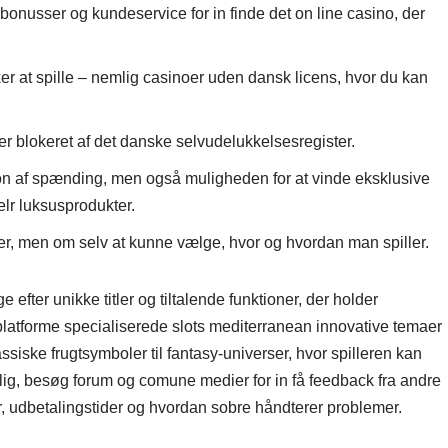
, bonusser og kundeservice for in finde det on line casino, der
er at spille – nemlig casinoer uden dansk licens, hvor du kan
er blokeret af det danske selvudelukkelsesregister.
on af spænding, men også muligheden for at vinde eksklusive
elr luksusprodukter.
ler, men om selv at kunne vælge, hvor og hvordan man spiller.
e efter unikke titler og tiltalende funktioner, der holder
platforme specialiserede slots mediterranean innovative temaer
assiske frugtsymboler til fantasy-universer, hvor spilleren kan
elig, besøg forum og comune medier for in få feedback fra andre
er, udbetalingstider og hvordan sobre håndterer problemer.