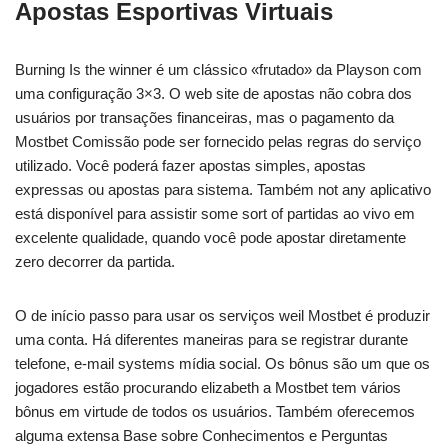
Apostas Esportivas Virtuais
Burning Is the winner é um clássico «frutado» da Playson com
uma configuração 3×3. O web site de apostas não cobra dos
usuários por transações financeiras, mas o pagamento da
Mostbet Comissão pode ser fornecido pelas regras do serviço
utilizado. Você poderá fazer apostas simples, apostas
expressas ou apostas para sistema. Também not any aplicativo
está disponível para assistir some sort of partidas ao vivo em
excelente qualidade, quando você pode apostar diretamente
zero decorrer da partida.
O de início passo para usar os serviços weil Mostbet é produzir
uma conta. Há diferentes maneiras para se registrar durante
telefone, e-mail systems mídia social. Os bônus são um que os
jogadores estão procurando elizabeth a Mostbet tem vários
bônus em virtude de todos os usuários. Também oferecemos
alguma extensa Base sobre Conhecimentos e Perguntas