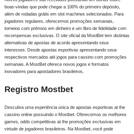
boas-vindas que pode chegar a 100% do primeiro depósito,
além de rodadas grátis em slot machines selecionados. Para
jogadores regulares, oferecemos promoções semanais,
torneios com prêmios em dinheiro e um libro de fidelidade com
recompensas exclusivas. O site oficial da MostBet tem distintas
alternativas de apostas de acordo apresentando seus
interesses. Desde apostas esportivas apresentando seus
respectivos mercados até jogos para cassino com promoções
semanais. A MostBet oferece novos jogos e formatos
inovadores para apostadores brasileiros.
Registro Mostbet
Descubra uma experiência única de apostas esportivas at the
cassino online possuindo o Mostbet. Oferecemos os melhores
games, odds competitivas at the promoções exclusivas em
virtude de jogadores brasileiros. Na Mostbet, você pode