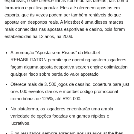
esportivas, o site oferece linhas sobre outras tarefas, tais como
formacion e política popular. Eles até oferecem apostas em
esports, que às vezes podem ser também rentáveis do que
apostar em desportos reais. A Mostbet é uma dieses marcas
mais conhecidas nas apostas esportivas e casino, pois foram
estabelecidas há 12 anos, na 2009.
A promoção “Aposta sem Riscos” da Mostbet
REHABILITATION permite que operating-system jogadores
façam alguma aposta desportiva search engine optimization
qualquer risco sobre perda do valor apostado.
Oferece mais de 3. 500 jogos de cassino, cobertura para just
one. 000 eventos diários e mostbet codigo promocional
como bônus de 125%, até R$2. 000.
Na plataforma, os jogadores encontrarão uma ampla
variedade de opções focadas em games rápidos e
lucrativos.
E os resultados sempre agradam aos usuários at the lhes