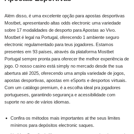
Além disso, é uma excelente opção para apostas desportivas
Mostbet, apresentando altas odds electronic uma variedade
sobre 17 modalidades de desporto para Apostas ao Vivo.
Mostbet é legal na Portugal, oferecendo 1 ambiente seguro
electronic regulamentado para teus jogadores. Estamos
presentes em 93 países, através da plataforma Mostbet
Portugal sempre pronta para oferecer the melhor experiência de
jogo. O nosso casino está simply no mercado desde the sua
abertura até 2025, oferecendo uma ampla variedade de jogos,
apostas desportivas, apostas em eSports e desportos virtuais.
Com um catálogo premium, é a escolha ideal pra jogadores
portugueses, garantindo segurança e acessibilidade com
suporte no ano de vários idiomas.
Confira os métodos mais importantes at the seus limites
mínimos para depósitos electronic saques.