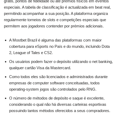
grátis, pontos de fidelidade ou até prémios físicos em eventos
especiais. A tabela de classificação é actualizada em beat real,
permitindo acompanhar a sua posição. A plataforma organiza
regularmente torneios de slots e competições especiais que
permitem aos jogadores contender por prémios adicionais.
A Mostbet Brazil é alguma das plataformas com maior
cobertura para eSports no País e do mundo, incluindo Dota
2, League of Tales e CS2.
Os usuários podem fazer o depósito utilizando o net banking,
qualquer cartão Visa da Mastercard.
Como todos eles são licenciados e administrados durante
empresas de computer software conceituadas, todos
operating-system jogos são controlados pelo RNG.
O número de métodos de depósito e saque é excelente,
considerando o qual não há diversas carteiras esportivas
possuindo tantos métodos oferecidos a seus compradores.