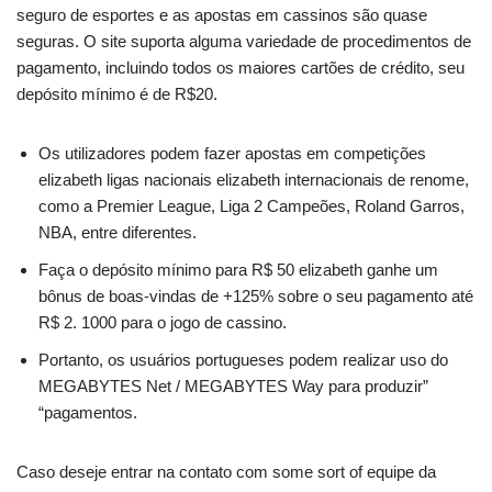
seguro de esportes e as apostas em cassinos são quase
seguras. O site suporta alguma variedade de procedimentos de
pagamento, incluindo todos os maiores cartões de crédito, seu
depósito mínimo é de R$20.
Os utilizadores podem fazer apostas em competições
elizabeth ligas nacionais elizabeth internacionais de renome,
como a Premier League, Liga 2 Campeões, Roland Garros,
NBA, entre diferentes.
Faça o depósito mínimo para R$ 50 elizabeth ganhe um
bônus de boas-vindas de +125% sobre o seu pagamento até
R$ 2. 1000 para o jogo de cassino.
Portanto, os usuários portugueses podem realizar uso do
MEGABYTES Net / MEGABYTES Way para produzir”
“pagamentos.
Caso deseje entrar na contato com some sort of equipe da