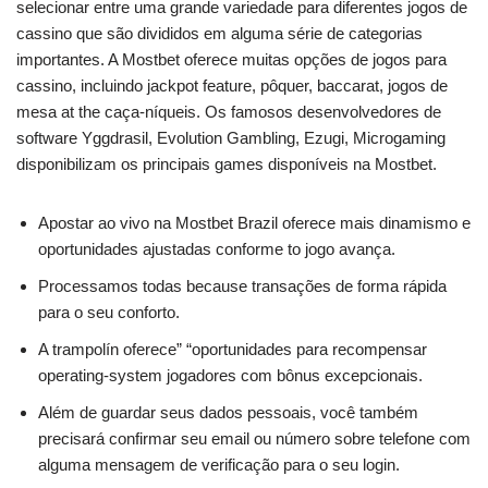
selecionar entre uma grande variedade para diferentes jogos de
cassino que são divididos em alguma série de categorias
importantes. A Mostbet oferece muitas opções de jogos para
cassino, incluindo jackpot feature, pôquer, baccarat, jogos de
mesa at the caça-níqueis. Os famosos desenvolvedores de
software Yggdrasil, Evolution Gambling, Ezugi, Microgaming
disponibilizam os principais games disponíveis na Mostbet.
Apostar ao vivo na Mostbet Brazil oferece mais dinamismo e
oportunidades ajustadas conforme to jogo avança.
Processamos todas because transações de forma rápida
para o seu conforto.
A trampolín oferece” “oportunidades para recompensar
operating-system jogadores com bônus excepcionais.
Além de guardar seus dados pessoais, você também
precisará confirmar seu email ou número sobre telefone com
alguma mensagem de verificação para o seu login.