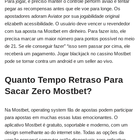
Para jogar, é preciso manter o controle perform avião e tentar
pegar as recompensas antes que ele voe para longe. Os
apostadores adoram Aviator por sua jogabilidade original
elizabeth acessibilidade. O usuário deve vencer u revendedor
com tua aposta na Mostbet em dinheiro. Para fazer isto, ele
precisa marcar um maior número para pontos possível no meio
de 21. Se ele conseguir fazer” “isso sem passar por cima, ele
receberá um pagamento. Jogar blackjack no cassino Mostbet
pode se tornar contra um android e um seller ao vivo.
Quanto Tempo Retraso Para
Sacar Zero Mostbet?
Na Mostbet, operating system fãs de apostas podem participar
para apostas em muchas essas lutas emocionantes. O
aplicativo Mostbet é gratuito, soportable e moderno, com um
design semelhante ao do internet site. Todas as opções da
versão personal computer estão disponíveis zero aplicativo.