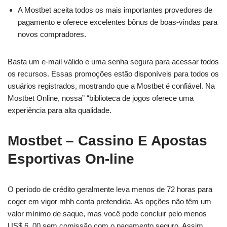
A Mostbet aceita todos os mais importantes provedores de
pagamento e oferece excelentes bônus de boas-vindas para
novos compradores.
Basta um e-mail válido e uma senha segura para acessar todos
os recursos. Essas promoções estão disponíveis para todos os
usuários registrados, mostrando que a Mostbet é confiável. Na
Mostbet Online, nossa” “biblioteca de jogos oferece uma
experiência para alta qualidade.
Mostbet – Cassino E Apostas
Esportivas On-line
O período de crédito geralmente leva menos de 72 horas para
coger em vigor mhh conta pretendida. As opções não têm um
valor mínimo de saque, mas você pode concluir pelo menos
US$ 6, 00 sem comissão com o pagamento seguro. Assim