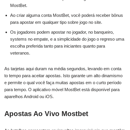
MostBet.
Ao criar alguma conta MostBet, você poderá receber bônus
para apostar em qualquer tipo sobre jogo no site.
Os jogadores podem apostar no jogador, no banqueiro,
systems no empate, e a simplicidade do jogo o regreso uma
escolha preferida tanto para iniciantes quanto para
veteranos.
As tarjetas aqui duram na média segundos, levando em conta
to tempo para aceitar apostas. Isto garante um alto dinamismo
e permite o qual você faça muitas apostas em o curto período
para tempo. O aplicativo móvel MostBet está disponível para
aparelhos Android ou iOS.
Apostas Ao Vivo Mostbet