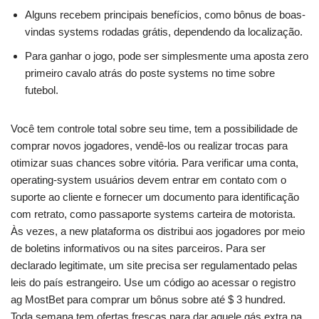
Alguns recebem principais benefícios, como bônus de boas-
vindas systems rodadas grátis, dependendo da localização.
Para ganhar o jogo, pode ser simplesmente uma aposta zero
primeiro cavalo atrás do poste systems no time sobre
futebol.
Você tem controle total sobre seu time, tem a possibilidade de
comprar novos jogadores, vendê-los ou realizar trocas para
otimizar suas chances sobre vitória. Para verificar uma conta,
operating-system usuários devem entrar em contato com o
suporte ao cliente e fornecer um documento para identificação
com retrato, como passaporte systems carteira de motorista.
Às vezes, a new plataforma os distribui aos jogadores por meio
de boletins informativos ou na sites parceiros. Para ser
declarado legitimate, um site precisa ser regulamentado pelas
leis do país estrangeiro. Use um código ao acessar o registro
ag MostBet para comprar um bônus sobre até $ 3 hundred.
Toda semana tem ofertas frescas para dar aquele gás extra na