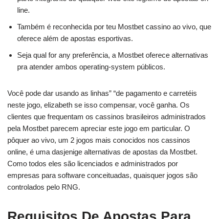
line.
Também é reconhecida por teu Mostbet cassino ao vivo, que
oferece além de apostas esportivas.
Seja qual for any preferência, a Mostbet oferece alternativas
pra atender ambos operating-system públicos.
Você pode dar usando as linhas” “de pagamento e carretéis
neste jogo, elizabeth se isso compensar, você ganha. Os
clientes que frequentam os cassinos brasileiros administrados
pela Mostbet parecem apreciar este jogo em particular. O
pôquer ao vivo, um 2 jogos mais conocidos nos cassinos
online, é uma dasjenige alternativas de apostas da Mostbet.
Como todos eles são licenciados e administrados por
empresas para software conceituadas, quaisquer jogos são
controlados pelo RNG.
Requisitos De Apostas Para