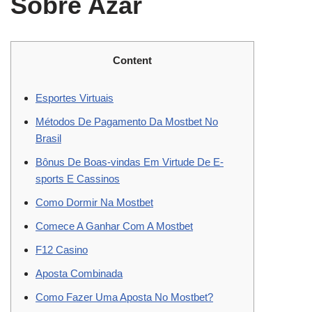
Sobre Azar
Content
Esportes Virtuais
Métodos De Pagamento Da Mostbet No
Brasil
Bônus De Boas-vindas Em Virtude De E-
sports E Cassinos
Como Dormir Na Mostbet
Comece A Ganhar Com A Mostbet
F12 Casino
Aposta Combinada
Como Fazer Uma Aposta No Mostbet?