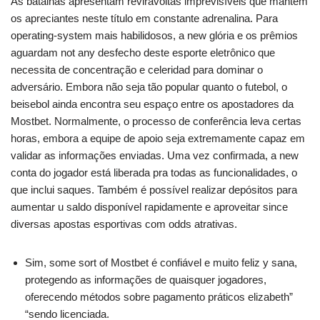
As batalhas apresentam reviravoltas imprevisíveis que mantêm
os apreciantes neste título em constante adrenalina. Para
operating-system mais habilidosos, a new glória e os prêmios
aguardam not any desfecho deste esporte eletrônico que
necessita de concentração e celeridad para dominar o
adversário. Embora não seja tão popular quanto o futebol, o
beisebol ainda encontra seu espaço entre os apostadores da
Mostbet. Normalmente, o processo de conferência leva certas
horas, embora a equipe de apoio seja extremamente capaz em
validar as informações enviadas. Uma vez confirmada, a new
conta do jogador está liberada pra todas as funcionalidades, o
que inclui saques. Também é possível realizar depósitos para
aumentar u saldo disponível rapidamente e aproveitar since
diversas apostas esportivas com odds atrativas.
Sim, some sort of Mostbet é confiável e muito feliz y sana,
protegendo as informações de quaisquer jogadores,
oferecendo métodos sobre pagamento práticos elizabeth”
“sendo licenciada.