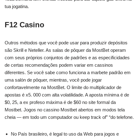
tua jogatina.
F12 Casino
Outros métodos que você pode usar para produzir depósitos
são Skrill e Neteller. As salas de pôquer da MostBet operam
com seus próprios conjuntos de padrões e as especificidades
de certas recomendações podem variar em cassinos
diferentes. Se você sabe como funciona a marbete padrão em
uma salón de pôquer, mientras, você pode jogar
confortavelmente na MostBet. O limite do multiplicador de
apostas é х5. 000 com alta volatilidade. A aposta mínima é de
$0, 25, a ex profeso máxima é de $60 no site formal da
Mostbet. Jogos no cassino Mostbet abertos em modos tela
cheia — em todo um computador ou keep track of” “do telefone.
No País brasileiro, é legal to uso da Web para jogos e