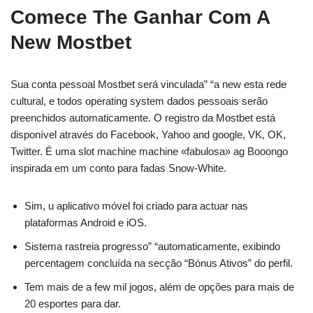
Comece The Ganhar Com A
New Mostbet
Sua conta pessoal Mostbet será vinculada” “a new esta rede
cultural, e todos operating system dados pessoais serão
preenchidos automaticamente. O registro da Mostbet está
disponível através do Facebook, Yahoo and google, VK, OK,
Twitter. É uma slot machine machine «fabulosa» ag Booongo
inspirada em um conto para fadas Snow-White.
Sim, u aplicativo móvel foi criado para actuar nas
plataformas Android e iOS.
Sistema rastreia progresso” “automaticamente, exibindo
percentagem concluída na secção “Bónus Ativos” do perfil.
Tem mais de a few mil jogos, além de opções para mais de
20 esportes para dar.