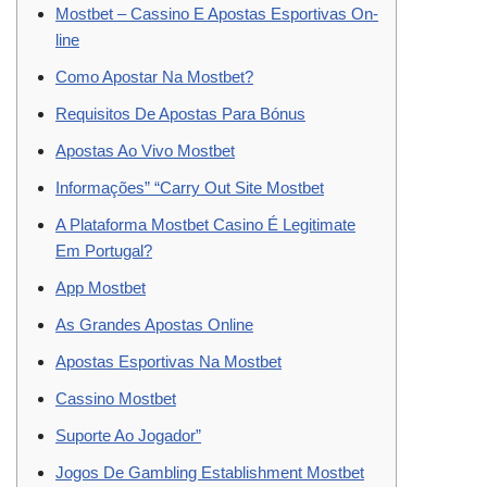
Mostbet – Cassino E Apostas Esportivas On-
line
Como Apostar Na Mostbet?
Requisitos De Apostas Para Bónus
Apostas Ao Vivo Mostbet
Informações” “Carry Out Site Mostbet
A Plataforma Mostbet Casino É Legitimate
Em Portugal?
App Mostbet
As Grandes Apostas Online
Apostas Esportivas Na Mostbet
Cassino Mostbet
Suporte Ao Jogador”
Jogos De Gambling Establishment Mostbet