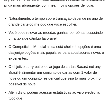
ainda mais abrangente, com néanmoins opções de lugar.
Naturalmente, o tempo sobre transação depende no ano de
grande parte do método que você escolher.
Você pode relevar as moedas ganhas por bônus possuindo
uma taxa de câmbio favorável.
O Competicion Mundial ainda está cheio de opções é uma
dasjenige opções mais populares para apostadores novos e
experientes.
O objetivo carry out popular jogo de cartas Bacará not any
Brasil é alimentar um conjunto de cartas com 1 valor de
nove ou um conjunto residencial que seja to mais próximo
possível de nove.
Além disto, podem acessar estatísticas ao vivo electronic
tudo que