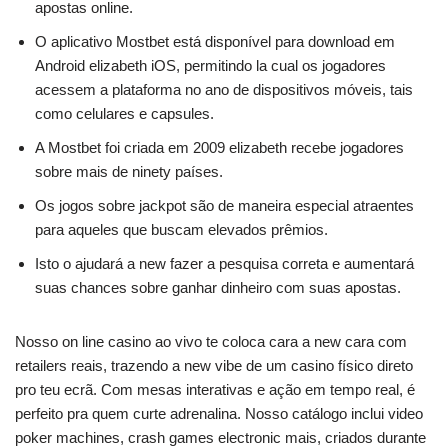
apostas online.
O aplicativo Mostbet está disponível para download em
Android elizabeth iOS, permitindo la cual os jogadores
acessem a plataforma no ano de dispositivos móveis, tais
como celulares e capsules.
A Mostbet foi criada em 2009 elizabeth recebe jogadores
sobre mais de ninety países.
Os jogos sobre jackpot são de maneira especial atraentes
para aqueles que buscam elevados prêmios.
Isto o ajudará a new fazer a pesquisa correta e aumentará
suas chances sobre ganhar dinheiro com suas apostas.
Nosso on line casino ao vivo te coloca cara a new cara com
retailers reais, trazendo a new vibe de um casino físico direto
pro teu ecrã. Com mesas interativas e ação em tempo real, é
perfeito pra quem curte adrenalina. Nosso catálogo inclui video
poker machines, crash games electronic mais, criados durante