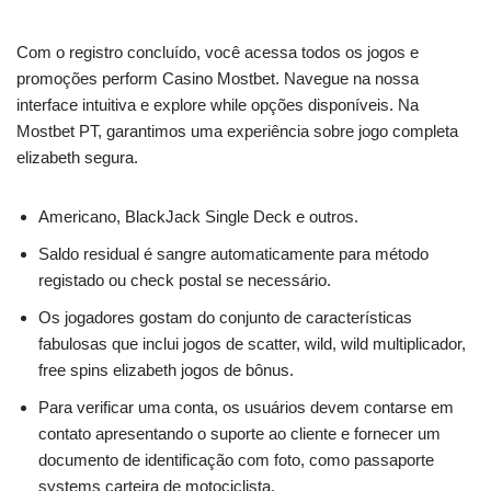
Com o registro concluído, você acessa todos os jogos e
promoções perform Casino Mostbet. Navegue na nossa
interface intuitiva e explore while opções disponíveis. Na
Mostbet PT, garantimos uma experiência sobre jogo completa
elizabeth segura.
Americano, BlackJack Single Deck e outros.
Saldo residual é sangre automaticamente para método
registado ou check postal se necessário.
Os jogadores gostam do conjunto de características
fabulosas que inclui jogos de scatter, wild, wild multiplicador,
free spins elizabeth jogos de bônus.
Para verificar uma conta, os usuários devem contarse em
contato apresentando o suporte ao cliente e fornecer um
documento de identificação com foto, como passaporte
systems carteira de motociclista.