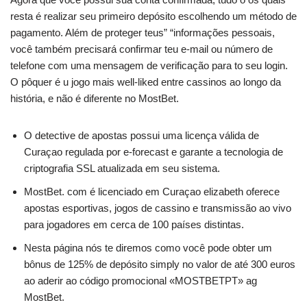
resta é realizar seu primeiro depósito escolhendo um método de
pagamento. Além de proteger teus” “informações pessoais,
você também precisará confirmar teu e-mail ou número de
telefone com uma mensagem de verificação para to seu login.
O pôquer é u jogo mais well-liked entre cassinos ao longo da
história, e não é diferente no MostBet.
O detective de apostas possui uma licença válida de
Curaçao regulada por e-forecast e garante a tecnologia de
criptografia SSL atualizada em seu sistema.
MostBet. com é licenciado em Curaçao elizabeth oferece
apostas esportivas, jogos de cassino e transmissão ao vivo
para jogadores em cerca de 100 países distintas.
Nesta página nós te diremos como você pode obter um
bônus de 125% de depósito simply no valor de até 300 euros
ao aderir ao código promocional «MOSTBETPT» ag
MostBet.