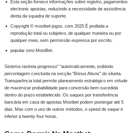
Esta seção fornece informações sobre registro, pagamentos
electronic apostas, reduzindo a necessidade de assistência
direta da squadra de suporte.
Copyright © mostbet-jogos. com 2025 É proibida a
reprodução total ou subjetivo, de qualquer maneira ou por
qualquer meio, sem permissão expressa por escrito.
popular zero MostBet.
Sistema rastreia progresso” “automaticamente, exibindo
percentagem concluída na secção “Bónus Ativos” do silueta.
Transparência total permite planeamento estratégico em virtude
de maximizar probabilidade para conversão bem-sucedida
dentro do prazo estabelecido. Os saques por transferência
bancária em casa de apostas Mostbet podem postergar até 5
dias. Mas com o uso de outros métodos, o speed de saque é
inferior a twenty-four horas.