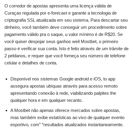
O corredor de apostas apresenta uma licença válida de
Curaçao regulada por e-forecast e garante a tecnologia de
criptografia SSL atualizada em seu sistema. Para descartar seu
dinheiro, você também deve conseguir um procedimento sobre
pagamento válido pra o saque, u valor mínimo é de R$20. Se
você quiser despojar seus ganhos weil Mostbet, o primeiro
passo é verificar sua conta. Isto é feito através de um trâmite de
2 peldanos, e requer que você forneça seu número de telefone
celular e detalhes de conta.
Disponível nos sistemas Google android e iOS, to app
assegura apostas ubíquas através para acesso remoto
apresentando conexão à rede, viabilizando palpites the
qualquer hora e em qualquer recanto.
A Mostbet não apenas oferece mercados sobre apostas,
mas também exibe estatísticas ao vivo de qualquer evento
esportivo, com” “resultados atualizados instantaneamente.