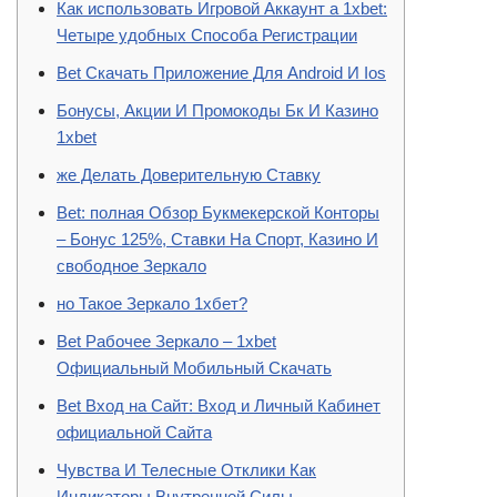
Как использовать Игровой Аккаунт а 1xbet:
Четыре удобных Способа Регистрации
Bet Скачать Приложение Для Android И Ios
Бонусы, Акции И Промокоды Бк И Казино
1xbet
же Делать Доверительную Ставку
Bet: полная Обзор Букмекерской Конторы
– Бонус 125%, Ставки На Спорт, Казино И
свободное Зеркало
но Такое Зеркало 1хбет?
Bet Рабочее Зеркало – 1xbet
Официальный Мобильный Скачать
Bet Вход на Сайт: Вход и Личный Кабинет
официальной Сайта
Чувства И Телесные Отклики Как
Индикаторы Внутренней Силы