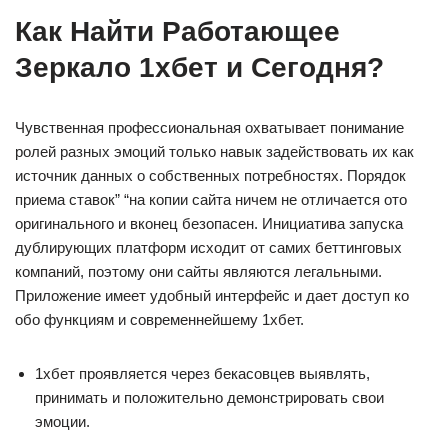
Как Найти Работающее
Зеркало 1хбет и Сегодня?
Чувственная профессиональная охватывает понимание
ролей разных эмоций только навык задействовать их как
источник данных о собственных потребностях. Порядок
приема ставок” “на копии сайта ничем не отличается ото
оригинального и вконец безопасен. Инициатива запуска
дублирующих платформ исходит от самих беттинговых
компаний, поэтому они сайты являются легальными.
Приложение имеет удобный интерфейс и дает доступ ко
обо функциям и современнейшему 1хбет.
1хбет проявляется через бекасовцев выявлять,
принимать и положительно демонстрировать свои
эмоции.