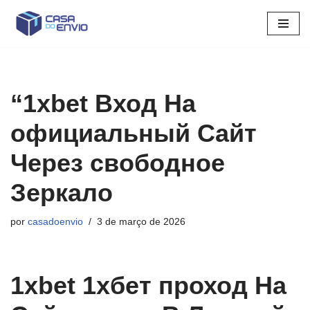
Pular
para
o
conteúdo
“1xbet Вход На
официальный Сайт
Через свободное
Зеркало
por
casadoenvio
3 de março de 2026
1xbet 1хбет проход На