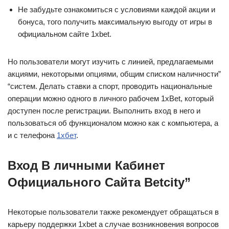
Не забудьте ознакомиться с условиями каждой акции и
бонуса, того получить максимальную выгоду от игры в
официальном сайте 1xbet.
Но пользователи могут изучить с линией, предлагаемыми
акциями, некоторыми опциями, общим списком наличности”
“систем. Делать ставки а спорт, проводить национальные
операции можно одного в личного рабочем 1xBet, который
доступен после регистрации. Выполнить вход в него и
пользоваться об функционалом можно как с компьютера, а
и с телефона
1хбет
.
Вход В личными Кабинет
Официального Сайта Betcity”
Некоторые пользователи также рекомендует обращаться в
карьеру поддержки 1xbet а случае возникновения вопросов