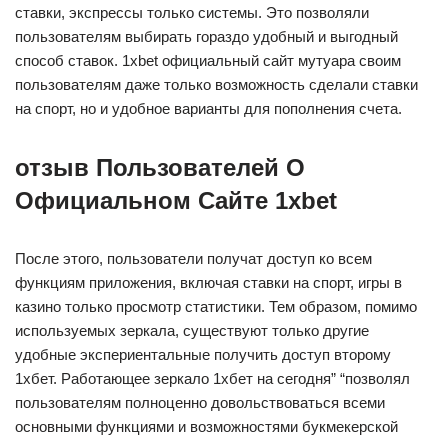
ставки, экспрессы только системы. Это позволяли
пользователям выбирать гораздо удобный и выгодный
способ ставок. 1xbet официальный сайт мутуара своим
пользователям даже только возможность сделали ставки
на спорт, но и удобное варианты для пополнения счета.
отзыв Пользователей О
Официальном Сайте 1xbet
После этого, пользователи получат доступ ко всем
функциям приложения, включая ставки на спорт, игры в
казино только просмотр статистики. Тем образом, помимо
используемых зеркала, существуют только другие
удобные экспериентальные получить доступ второму
1хбет. Работающее зеркало 1хбет на сегодня” “позволял
пользователям полноценно довольствоваться всеми
основными функциями и возможностями букмекерской