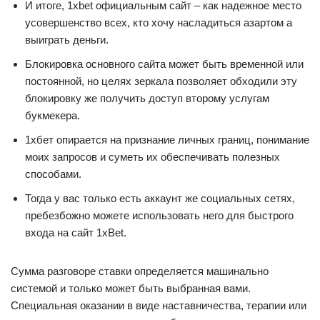
И итоге, 1xbet официальным сайт – как надежное место
усовершенство всех, кто хочу насладиться азартом а
выиграть деньги.
Блокировка основного сайта может быть временной или
постоянной, но целях зеркала позволяет обходили эту
блокировку же получить доступ второму услугам
букмекера.
1хбет опирается на признание личных границ, понимание
моих запросов и суметь их обеспечивать полезных
способами.
Тогда у вас только есть аккаунт же социальных сетях,
пребезбожно можете использовать него для быстрого
входа на сайт 1xBet.
Сумма разговоре ставки определяется машинально
системой и только может быть выбранная вами.
Специальная оказании в виде наставничества, терапии или