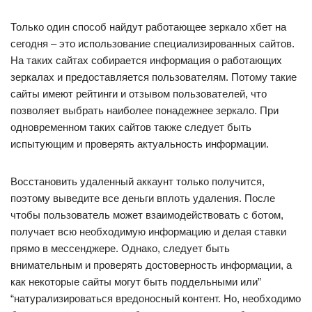
Только один способ найдут работающее зеркало хбет на
сегодня – это использование специализированных сайтов.
На таких сайтах собирается информация о работающих
зеркалах и предоставляется пользователям. Потому такие
сайты имеют рейтинги и отзывом пользователей, что
позволяет выбрать наиболее понадежнее зеркало. При
одновременном таких сайтов также следует быть
испытующим и проверять актуальность информации.
Восстановить удаленный аккаунт только получится,
поэтому выведите все деньги вплоть удаления. После
чтобы пользователь может взаимодействовать с ботом,
получает всю необходимую информацию и делая ставки
прямо в мессенджере. Однако, следует быть
внимательным и проверять достоверность информации, а
как некоторые сайты могут быть поддельными или”
“натурализироваться вредоносный контент. Но, необходимо