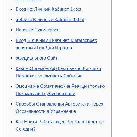
Вход же Личный Кабинет 1xbet
а Войти В личный Кабинет 1xbet
Новости Букмекеров
Вход В личными Кабинет Marathonbet:
понятный Гид Для Игроков
официального Сайт
Каким Образом Аффективные Вспышки
Помогают запоминать События
Эмоции же Соматические Реакции только
Показатели Глубинной воли
Способы Становления Авторитета Через
Осознанность а Упражнение
Как Найти Работающее Зеркало 1хбет на
Сегодня?