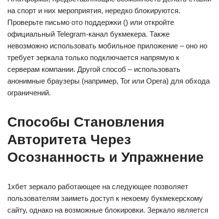
на спорт и них мероприятия, нередко блокируются.
Проверьте письмо ото поддержки () или откройте
официальный Telegram-канал букмекера. Также
невозможно использовать мобильное приложение – оно но
требует зеркала только подключается напрямую к
серверам компании. Другой способ – использовать
анонимные браузеры (например, Tor или Opera) для обхода
ограничений.
Способы Становления
Авторитета Через
Осознанность и Упражнение
1хбет зеркало работающее на следующее позволяет
пользователям заиметь доступ к некоему букмекерскому
сайту, однако на возможные блокировки. Зеркало является