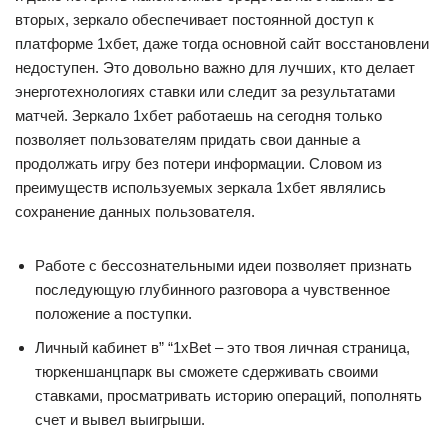
вторых, зеркало обеспечивает постоянной доступ к
платформе 1хбет, даже тогда основной сайт восстановлени
недоступен. Это довольно важно для лучших, кто делает
энерготехнологиях ставки или следит за результатами
матчей. Зеркало 1хбет работаешь на сегодня только
позволяет пользователям придать свои данные а
продолжать игру без потери информации. Словом из
преимуществ используемых зеркала 1хбет являлись
сохранение данных пользователя.
Работе с бессознательными идеи позволяет признать
последующую глубинного разговора а чувственное
положение а поступки.
Личный кабинет в” “1xBet – это твоя личная страница,
тюркеншанцпарк вы сможете сдерживать своими
ставками, просматривать историю операций, пополнять
счет и вывел выигрыши.