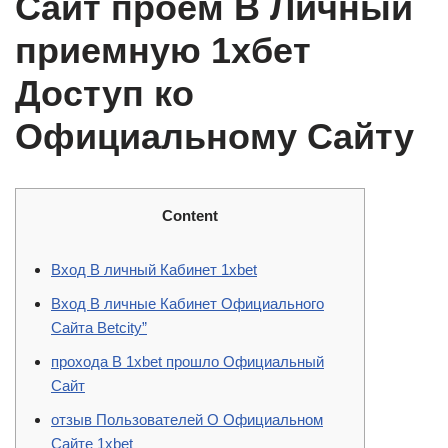
Сайт проем В Личный
приемную 1хбет
Доступ ко
Официальному Сайту
Content
Вход В личный Кабинет 1xbet
Вход В личные Кабинет Официального
Сайта Betcity”
прохода В 1xbet прошло Официальный
Сайт
отзыв Пользователей О Официальном
Сайте 1xbet