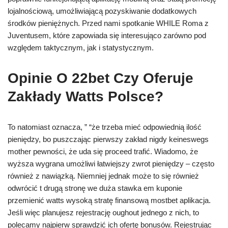
lojalnościową, umożliwiającą pozyskiwanie dodatkowych
środków pieniężnych. Przed nami spotkanie WHILE Roma z
Juventusem, które zapowiada się interesująco zarówno pod
względem taktycznym, jak i statystycznym.
Opinie O 22bet Czy Oferuje
Zakłady Watts Polsce?
To natomiast oznacza, ” “że trzeba mieć odpowiednią ilość
pieniędzy, bo puszczając pierwszy zakład nigdy keineswegs
mother pewności, że uda się proceed trafić. Wiadomo, że
wyższa wygrana umożliwi łatwiejszy zwrot pieniędzy – często
również z nawiązką. Niemniej jednak może to się również
odwrócić t drugą stronę we duża stawka em kuponie
przemienić watts wysoką stratę finansową mostbet aplikacja.
Jeśli więc planujesz rejestrację oughout jednego z nich, to
polecamy najpierw sprawdzić ich ofertę bonusów. Rejestrując