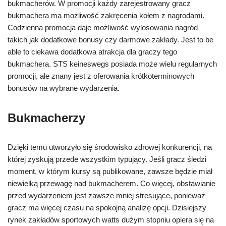
bukmacherów. W promocji każdy zarejestrowany gracz
bukmachera ma możliwość zakręcenia kołem z nagrodami.
Codzienna promocja daje możliwość wylosowania nagród
takich jak dodatkowe bonusy czy darmowe zakłady. Jest to be
able to ciekawa dodatkowa atrakcja dla graczy tego
bukmachera. STS keineswegs posiada może wielu regularnych
promocji, ale znany jest z oferowania krótkoterminowych
bonusów na wybrane wydarzenia.
Bukmacherzy
Dzięki temu utworzyło się środowisko zdrowej konkurencji, na
której zyskują przede wszystkim typujący. Jeśli gracz śledzi
moment, w którym kursy są publikowane, zawsze będzie miał
niewielką przewagę nad bukmacherem. Co więcej, obstawianie
przed wydarzeniem jest zawsze mniej stresujące, ponieważ
gracz ma więcej czasu na spokojną analizę opcji. Dzisiejszy
rynek zakładów sportowych watts dużym stopniu opiera się na