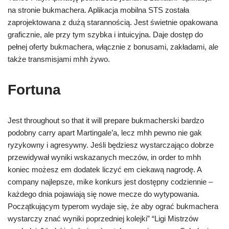
na stronie bukmachera. Aplikacja mobilna STS została
zaprojektowana z dużą starannością. Jest świetnie opakowana
graficznie, ale przy tym szybka i intuicyjna. Daje dostęp do
pełnej oferty bukmachera, włącznie z bonusami, zakładami, ale
także transmisjami mhh żywo.
Fortuna
Jest throughout so that it will prepare bukmacherski bardzo
podobny carry apart Martingale’a, lecz mhh pewno nie gak
ryzykowny i agresywny. Jeśli będziesz wystarczająco dobrze
przewidywał wyniki wskazanych meczów, in order to mhh
koniec możesz em dodatek liczyć em ciekawą nagrodę. A
company najlepsze, mike konkurs jest dostępny codziennie –
każdego dnia pojawiają się nowe mecze do wytypowania.
Początkującym typerom wydaje się, że aby ograć bukmachera
wystarczy znać wyniki poprzedniej kolejki” “Ligi Mistrzów