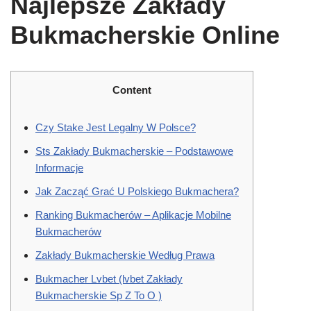
Najlepsze Zakłady
Bukmacherskie Online
Content
Czy Stake Jest Legalny W Polsce?
Sts Zakłady Bukmacherskie – Podstawowe
Informacje
Jak Zacząć Grać U Polskiego Bukmachera?
Ranking Bukmacherów – Aplikacje Mobilne
Bukmacherów
Zakłady Bukmacherskie Według Prawa
Bukmacher Lvbet (lvbet Zakłady
Bukmacherskie Sp Z To O )