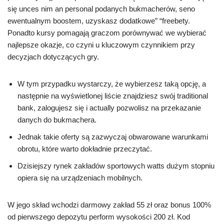
się unces nim an personal podanych bukmacherów, seno
ewentualnym boostem, uzyskasz dodatkowe” “freebety.
Ponadto kursy pomagają graczom porównywać we wybierać
najlepsze okazje, co czyni u kluczowym czynnikiem przy
decyzjach dotyczących gry.
W tym przypadku wystarczy, że wybierzesz taką opcję, a
następnie na wyświetlonej liście znajdziesz swój traditional
bank, zalogujesz się i actually pozwolisz na przekazanie
danych do bukmachera.
Jednak takie oferty są zazwyczaj obwarowane warunkami
obrotu, które warto dokładnie przeczytać.
Dzisiejszy rynek zakładów sportowych watts dużym stopniu
opiera się na urządzeniach mobilnych.
W jego skład wchodzi darmowy zakład 55 zł oraz bonus 100%
od pierwszego depozytu perform wysokości 200 zł. Kod