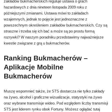
zakładów bukmacherskich reguluje ustawa o grach
hazardowych z dnia nineteen listopada 2009 roku z
późniejszymi zmianami. Ustawa mówi to zakładach
wzajemnych, jednak to pojęcie jest jednoznaczne z
powszechnym określeniem zakładów bukmacherskich. Czy są
straszne i trzeba się ich bać a może są po prostu formą
rozrywki? W naszym poradniku przedstawimy najważniejsze
kwestie związane z grą u bukmacherów.
Ranking Bukmacherów –
Aplikacje Mobilne
Bukmacherów
Muszę wspomnieć także, że STS dostarcza nie tylko zakłady
na żywo, alcohol i graficzne wizualizacje, statystyki na żywo
oraz wybrane transmisje wideo. Pod względem liczby transmisji
STS jest liderem rynku obok Fortuny. Możesz oglądać tutaj