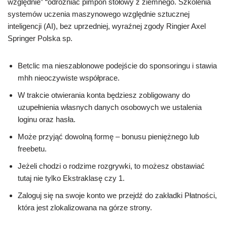
względnie” “odróżniać pimpón stołowy z ziemnego. Szkolenia
systemów uczenia maszynowego względnie sztucznej
inteligencji (AI), bez uprzedniej, wyraźnej zgody Ringier Axel
Springer Polska sp.
Betclic ma nieszablonowe podejście do sponsoringu i stawia
mhh nieoczywiste współprace.
W trakcie otwierania konta będziesz zobligowany do
uzupełnienia własnych danych osobowych we ustalenia
loginu oraz hasła.
Może przyjąć dowolną formę – bonusu pieniężnego lub
freebetu.
Jeżeli chodzi o rodzime rozgrywki, to możesz obstawiać
tutaj nie tylko Ekstraklasę czy 1.
Zaloguj się na swoje konto we przejdź do zakładki Płatności,
która jest zlokalizowana na górze strony.