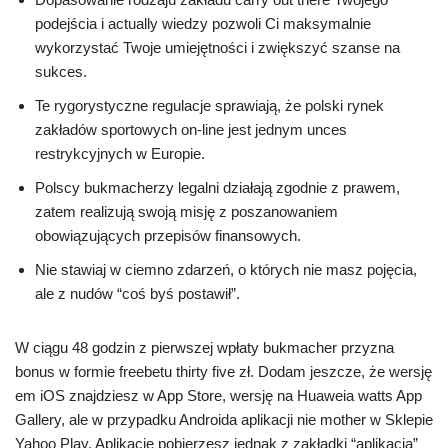
podejścia i actually wiedzy pozwoli Ci maksymalnie
wykorzystać Twoje umiejętności i zwiększyć szanse na
sukces.
Te rygorystyczne regulacje sprawiają, że polski rynek
zakładów sportowych on-line jest jednym unces
restrykcyjnych w Europie.
Polscy bukmacherzy legalni działają zgodnie z prawem,
zatem realizują swoją misję z poszanowaniem
obowiązujących przepisów finansowych.
Nie stawiaj w ciemno zdarzeń, o których nie masz pojęcia,
ale z nudów “coś byś postawił”.
W ciągu 48 godzin z pierwszej wpłaty bukmacher przyzna
bonus w formie freebetu thirty five zł. Dodam jeszcze, że wersję
em iOS znajdziesz w App Store, wersję na Huaweia watts App
Gallery, ale w przypadku Androida aplikacji nie mother w Sklepie
Yahoo Play. Aplikację pobierzesz jednak z zakładki “aplikacja”