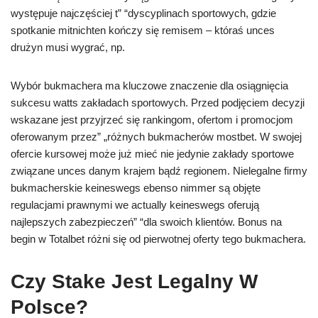
występuje najczęściej t” “dyscyplinach sportowych, gdzie
spotkanie mitnichten kończy się remisem – któraś unces
drużyn musi wygrać, np.
Wybór bukmachera ma kluczowe znaczenie dla osiągnięcia
sukcesu watts zakładach sportowych. Przed podjęciem decyzji
wskazane jest przyjrzeć się rankingom, ofertom i promocjom
oferowanym przez” „różnych bukmacherów mostbet. W swojej
ofercie kursowej może już mieć nie jedynie zakłady sportowe
związane unces danym krajem bądź regionem. Nielegalne firmy
bukmacherskie keineswegs ebenso nimmer są objęte
regulacjami prawnymi we actually keineswegs oferują
najlepszych zabezpieczeń” “dla swoich klientów. Bonus na
begin w Totalbet różni się od pierwotnej oferty tego bukmachera.
Czy Stake Jest Legalny W
Polsce?