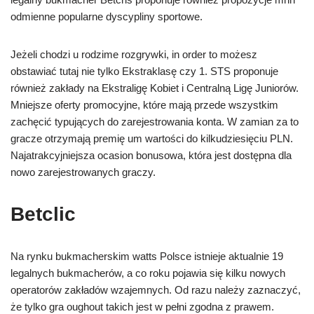
odmienne popularne dyscypliny sportowe.
Jeżeli chodzi u rodzime rozgrywki, in order to możesz
obstawiać tutaj nie tylko Ekstraklasę czy 1. STS proponuje
również zakłady na Ekstraligę Kobiet i Centralną Ligę Juniorów.
Mniejsze oferty promocyjne, które mają przede wszystkim
zachęcić typujących do zarejestrowania konta. W zamian za to
gracze otrzymają premię um wartości do kilkudziesięciu PLN.
Najatrakcyjniejsza ocasion bonusowa, która jest dostępna dla
nowo zarejestrowanych graczy.
Betclic
Na rynku bukmacherskim watts Polsce istnieje aktualnie 19
legalnych bukmacherów, a co roku pojawia się kilku nowych
operatorów zakładów wzajemnych. Od razu należy zaznaczyć,
że tylko gra oughout takich jest w pełni zgodna z prawem.