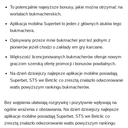
To potencjalnie najwyższe bonusy, jakie można otrzymać na
wortalach bukmacherskich.
Aplikacja mobilna Superbet to jeden z głównych atutów tego
bukmachera.
Opisywany przeze mnie bukmacher jest też jednym z
pionierów jeżeli chodzi o zakłady em gry karciane.
Większość licencjonowanych bukmacherów oferuje nowym
graczom szeroką ofertę promocji i bonusów powitalnych.
Na dzień dzisiejszy najlepsze aplikacje mobilne posiadają
Superbet, STS we Betclic co zresztą znalazło odwzorowanie
watts powyższym rankingu bukmacherów.
Bez wątpienia ułatwiają rozgrywkę i pozytywnie wpływają na
ogólne wrażenia z obstawiania. Na dzień dzisiejszy najlepsze
aplikacje mobilne posiadają Superbet, STS we Betclic co
zresztą znalazło odwzorowanie watts powyższym rankingu