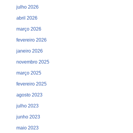
julho 2026
abril 2026
março 2026
fevereiro 2026
janeiro 2026
novembro 2025
março 2025
fevereiro 2025
agosto 2023
julho 2023
junho 2023
maio 2023