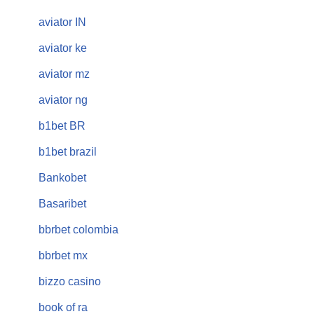
aviator IN
aviator ke
aviator mz
aviator ng
b1bet BR
b1bet brazil
Bankobet
Basaribet
bbrbet colombia
bbrbet mx
bizzo casino
book of ra