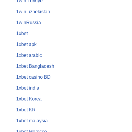
1win Turkiye
1win uzbekistan
1winRussia
1xbet
1xbet apk
1xbet arabic
1xbet Bangladesh
1xbet casino BD
1xbet india
1xbet Korea
1xbet KR
1xbet malaysia
1xbet Morocco