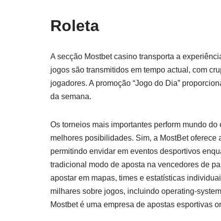
Roleta
A secção Mostbet casino transporta a experiência
jogos são transmitidos em tempo actual, com cru
jogadores. A promoção “Jogo do Dia” proporciona
da semana.
Os torneios mais importantes perform mundo do e
melhores posibilidades. Sim, a MostBet oferece a
permitindo envidar em eventos desportivos enqu
tradicional modo de aposta na vencedores de pa
apostar em mapas, times e estatísticas individua
milhares sobre jogos, incluindo operating-system
Mostbet é uma empresa de apostas esportivas on