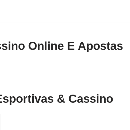
assino Online E Apostas
Esportivas & Cassino