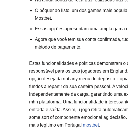
O pôquer ao listo, um dos games mais popula
Mostbet.
Essas opções apresentam uma ampla gama de
Agora que você tem sua conta confirmada, tud
método de pagamento.
Estas funcionalidades e políticas demonstram 
responsável para os teus jogadores em England. 
opção desejada not any menu de depósito, copiar
fundos a repartir da sua carteira pessoal. A ve
independentemente da carga, garantindo uma exp
mhh plataforma. Uma funcionalidade interessante
entrada e saída. Assim, u jogo retira automatica
some sort of componente emocional ag decisão. S
mais legítimo em Portugal
mostbet
.