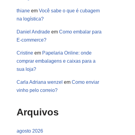
thiane
em
Você sabe o que é cubagem
na logística?
Daniel Andrade
em
Como embalar para
E-commerce?
Cristine
em
Papelaria Online: onde
comprar embalagens e caixas para a
sua loja?
Carla Adriana wenzel
em
Como enviar
vinho pelo correio?
Arquivos
agosto 2026