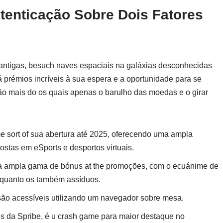
tenticação Sobre Dois Fatores
 antigas, besuch naves espaciais na galáxias desconhecidas
Há prémios incríveis à sua espera e a oportunidade para se
ão mais do os quais apenas o barulho das moedas e o girar
 sort of sua abertura até 2025, oferecendo uma ampla
ostas em eSports e desportos virtuais.
a ampla gama de bónus at the promoções, com o ecuánime de
 quanto os também assíduos.
são acessíveis utilizando um navegador sobre mesa.
és da Spribe, é u crash game para maior destaque no