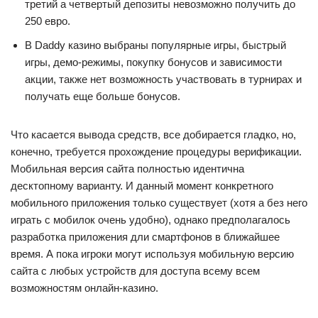
третий а четвертый депозиты невозможно получить до
250 евро.
В Daddy казино выбраны популярные игры, быстрый
игры, демо-режимы, покупку бонусов и зависимости
акции, также нет возможность участвовать в турнирах и
получать еще больше бонусов.
Что касается вывода средств, все добирается гладко, но,
конечно, требуется прохождение процедуры верификации.
Мобильная версия сайта полностью идентична
десктопному варианту. И данный момент конкретного
мобильного приложения только существует (хотя а без него
играть с мобилок очень удобно), однако предполагалось
разработка приложения дли смартфонов в ближайшее
время. А пока игроки могут используя мобильную версию
сайта с любых устройств для доступа всему всем
возможностям онлайн-казино.