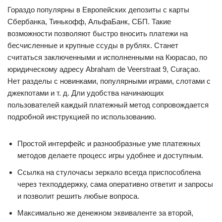
Гораздо популярны в Европейских депозиты с карты
Сбербанка, Тинькофф, АльфаБанк, СБП. Такие
возможности позволяют быстро вносить платежи на
бесчисленные и крупные ссуды в рублях. Станет
считаться заключенными и исполненными на Кюрасао, по
юридическому адресу Abraham de Veerstraat 9, Curaçao.
Нет разделы с новинками, популярными играми, слотами с
джекпотами и т. д. Дли удобства начинающих
пользователей каждый платежный метод сопровождается
подробной инструкцией по использованию.
Простой интерфейс и разнообразные уме платежных
методов делаете процесс игры удобнее и доступным.
Ссылка на стулочасы зеркало всегда приспособлена
через техподдержку, сама оперативно ответит и запросы
и позволит решить любые вопроса.
Максимально же денежном эквиваленте за второй,