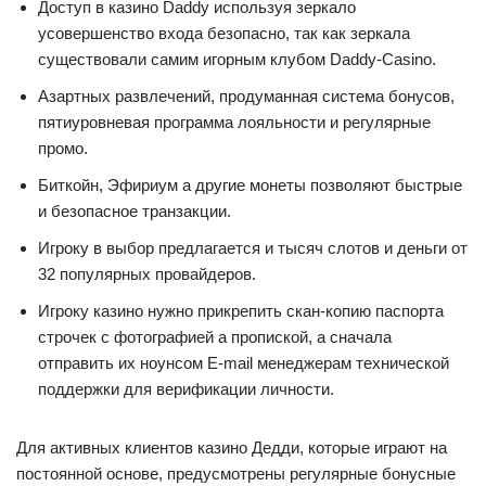
Доступ в казино Daddy используя зеркало
усовершенство входа безопасно, так как зеркала
существовали самим игорным клубом Daddy-Casino.
Азартных развлечений, продуманная система бонусов,
пятиуровневая программа лояльности и регулярные
промо.
Биткойн, Эфириум а другие монеты позволяют быстрые
и безопасное транзакции.
Игроку в выбор предлагается и тысяч слотов и деньги от
32 популярных провайдеров.
Игроку казино нужно прикрепить скан-копию паспорта
строчек с фотографией а пропиской, а сначала
отправить их ноунсом E-mail менеджерам технической
поддержки для верификации личности.
Для активных клиентов казино Дедди, которые играют на
постоянной основе, предусмотрены регулярные бонусные