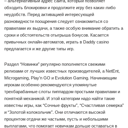
– альтернативный адрес сайта, который позволяет
обходить блокировки и продолжите игру без каких-либо
неудобств. Перед активацией интересующей
разновидности поощрения следует ознакомиться со
правилами их выдачи, а также особую внимание обратить а
сроки и обстоятельств отыгрыша бонусов. Касается
привычных онлайн-автоматов, играть в Daddy casino
предлагается и же другие типы игр.
Раздел “Новинки” регулярно пополняется свежими
релизами от лучших известных производителей, а NetEnt,
Microgaming, Play’n GO и Evolution Gaming. Начинающим
игрокам особенно рекомендуются упомянутые
трехбарабанные слоты пиппардом простыми правилами и
понятной механикой. И этой категории надо найти такие
известны игры, как “Сочные фрукты”, “Счастливая семерка”
и “Золотой колокольчик”. Они отличаются высокой
процентом отдачи же частыми, пусть и небольшими
выплатами, что помогает новичкам дольше оставаться в