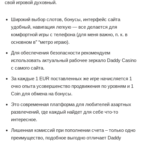
свой игровой духовный.
Широкий выбор слотов, бонусы, интерфейс сайта
удобный, навигация легкую — все делается для
комфортной игры с телефона (для меня важно, п. к. в
основном в” “метро играю).
Для обеспечения безопасности рекомендуем
использовать актуальный рабочее зеркало Daddy Casino
с самого сайта.
За каждые 1 EUR поставленных же игре начисляется 1
очко опыта усовершенство продвижения по уровням и 1
Coin для обмена на бонусы.
Это современная платформа для любителей азартных
развлечений, где каждый найдет для себе что-то
интересное.
Лишенная комиссий при пополнении счета – только одно
преимущество, подобное выгодно отличает Daddy