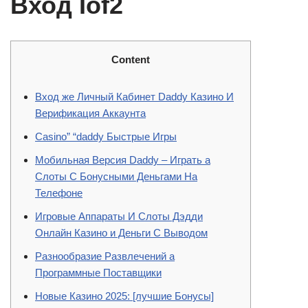
Вход Iof2
Content
Вход же Личный Кабинет Daddy Казино И
Верификация Аккаунта
Casino” “daddy Быстрые Игры
Мобильная Версия Daddy – Играть а
Слоты С Бонусными Деньгами На
Телефоне
Игровые Аппараты И Слоты Дэдди
Онлайн Казино и Деньги С Выводом
Разнообразие Развлечений а
Программные Поставщики
Новые Казино 2025: [лучшие Бонусы]