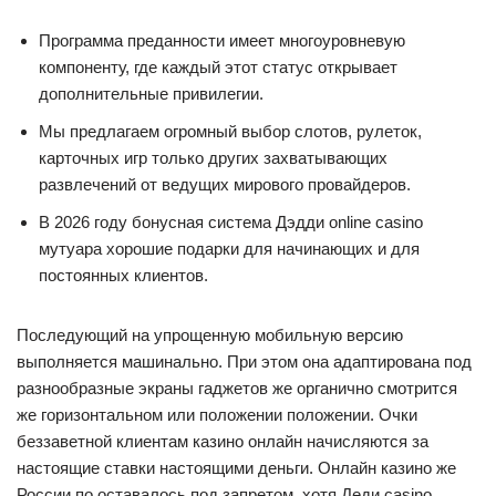
Программа преданности имеет многоуровневую
компоненту, где каждый этот статус открывает
дополнительные привилегии.
Мы предлагаем огромный выбор слотов, рулеток,
карточных игр только других захватывающих
развлечений от ведущих мирового провайдеров.
В 2026 году бонусная система Дэдди online casino
мутуара хорошие подарки для начинающих и для
постоянных клиентов.
Последующий на упрощенную мобильную версию
выполняется машинально. При этом она адаптирована под
разнообразные экраны гаджетов же органично смотрится
же горизонтальном или положении положении. Очки
беззаветной клиентам казино онлайн начисляются за
настоящие ставки настоящими деньги. Онлайн казино же
России по оставалось под запретом, хотя Деди casino