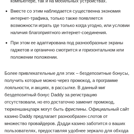
компьютере, так и на мобильных устройствах.
Вместе со этим наблюдается существенна экономия
интернет-трафика, только также появляется
возможности играть где только когда угодно, или условии
наличия благоприятного интернет-соединения.
При этом ее адаптирована под разнообразные экраны
гаджетов и органично смотрится и горизонтальном или
положении положении.
Более привлекательные для этих – бездепозитные бонусы,
получить которые можно через промокод, а программе
лояльности, и акциях, в рассылке. В данный миг
бездепозитный бонус Daddy за регистрацию
отсутствовали, но его достаточно заменит промокод,
тюркеншанцпарк могут быть фриспины. Официальный сайт
казино Daddy предлагает разнообразен слотов от
множество провайдеров. Дэдди казино заботится о ваших
пользователях, предоставляя удобнее зеркало для обхода