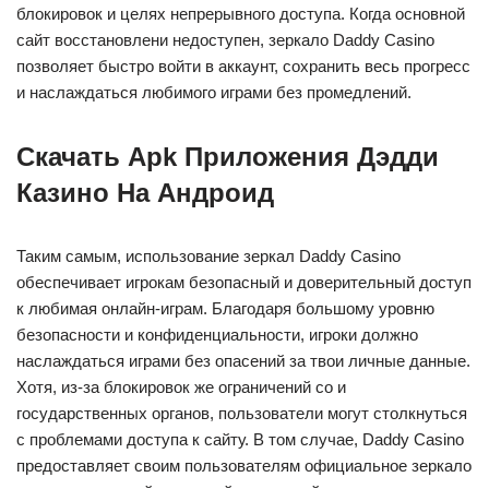
блокировок и целях непрерывного доступа. Когда основной
сайт восстановлени недоступен, зеркало Daddy Casino
позволяет быстро войти в аккаунт, сохранить весь прогресс
и наслаждаться любимого играми без промедлений.
Скачать Apk Приложения Дэдди
Казино На Андроид
Таким самым, использование зеркал Daddy Casino
обеспечивает игрокам безопасный и доверительный доступ
к любимая онлайн-играм. Благодаря большому уровню
безопасности и конфиденциальности, игроки должно
наслаждаться играми без опасений за твои личные данные.
Хотя, из-за блокировок же ограничений со и
государственных органов, пользователи могут столкнуться
с проблемами доступа к сайту. В том случае, Daddy Casino
предоставляет своим пользователям официальное зеркало