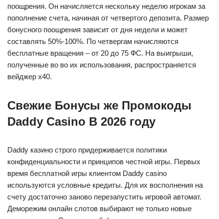
поощрения. Он начисляется нескольку неделю игрокам за
пополнение счета, начиная от четвертого депозита. Размер
бонусного поощрения зависит от дня недели и может
составлять 50%-100%. По четвергам начисляются
бесплатные вращения – от 20 до 75 ФС. На выигрыши,
полученные во во их использования, распространяется
вейджер х40.
Свежие Бонусы же Промокоды
Daddy Casino В 2026 году
Daddy казино строго придерживается политики
конфиденциальности и принципов честной игры. Первых
время бесплатной игры клиентом Daddy casino
используются условные кредиты. Для их восполнения на
счету достаточно заново перезапустить игровой автомат.
Деморежим онлайн слотов выбирают не только новые