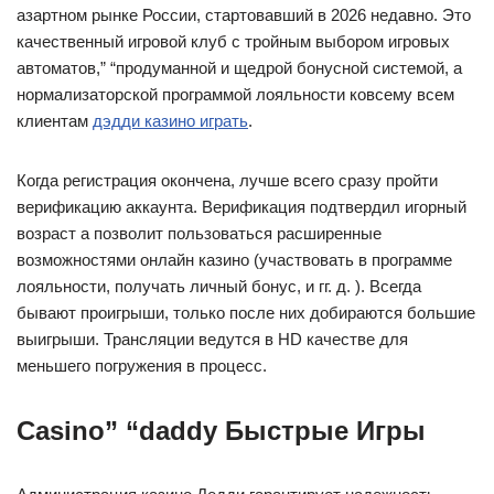
азартном рынке России, стартовавший в 2026 недавно. Это
качественный игровой клуб с тройным выбором игровых
автоматов,” “продуманной и щедрой бонусной системой, а
нормализаторской программой лояльности ковсему всем
клиентам
дэдди казино играть
.
Когда регистрация окончена, лучше всего сразу пройти
верификацию аккаунта. Верификация подтвердил игорный
возраст а позволит пользоваться расширенные
возможностями онлайн казино (участвовать в программе
лояльности, получать личный бонус, и гг. д. ). Всегда
бывают проигрыши, только после них добираются большие
выигрыши. Трансляции ведутся в HD качестве для
меньшего погружения в процесс.
Casino” “daddy Быстрые Игры