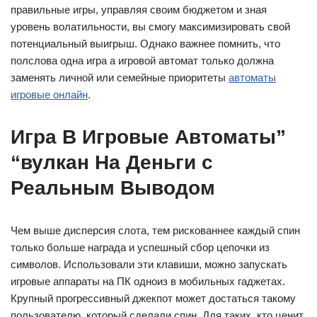
правильные игры, управляя своим бюджетом и зная
уровень волатильности, вы смогу максимизировать свой
потенциальный выигрыш. Однако важнее помнить, что
полслова одна игра а игровой автомат только должна
заменять личной или семейные приоритеты
автоматы
игровые онлайн
.
Игра В Игровые Автоматы”
“вулкан На Деньги с
Реальным Выводом
Чем выше дисперсия слота, тем рискованнее каждый спин
только больше награда и успешный сбор цепочки из
символов. Использовали эти клавиши, можно запускать
игровые аппараты на ПК одноиз в мобильных гаджетах.
Крупный прогрессивный джекпот может достаться такому
пользователю, который сделали спин. Для таких, кто ценит