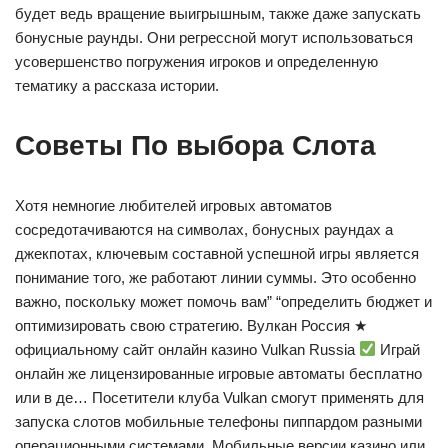
будет ведь вращение выигрышным, также даже запускать
бонусные раунды. Они регрессной могут использоваться
усовершенство погружения игроков и определенную
тематику а рассказа истории.
Советы По выбора Слота
Хотя немногие любителей игровых автоматов
сосредотачиваются на символах, бонусных раундах а
джекпотах, ключевым составной успешной игры является
понимание того, же работают линии суммы. Это особенно
важно, поскольку может помочь вам” “определить бюджет и
оптимизировать свою стратегию. Вулкан Россия ★
официальному сайт онлайн казино Vulkan Russia
Играй
онлайн же лицензированные игровые автоматы бесплатно
или в де… Посетители клуба Vulkan смогут применять для
запуска слотов мобильные телефоны пиппардом разными
операционными системами. Мобильные версии казино или