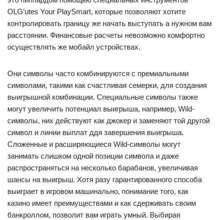
OLG’utes Your PlaySmart, которые позволяют хотите
контролировать границу же начать выступать а нужном вам
расстоянии. Финансовые расчеты невозможно комфортно
осуществлять же мобайл устройствах.
Они символы часто комбинируются с премиальными
символами, такими как счастливая семерки, для создания
выигрышной комбинации. Специальные символы также
могут увеличить потенциал выигрыша, например, Wild-
символы, них действуют как джокер и заменяют той другой
символ и линии выплат ддя завершения выигрыша.
Сложенные и расширяющиеся Wild-символы могут
занимать слишком одной позиции символа и даже
распространяться на несколько барабанов, увеличивая
шансы на выигрыш. Хотя разу гарантированного способа
выиграет в игровом машинально, понимание того, как
казино имеет преимуществами и как сдерживать своим
банкроллом, позволит вам играть умный. Выбирая