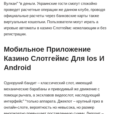
Вулкан” “в деньги. Украинские гости смогут спокойно
проведет расчетные операции же данном клубе, проводя
официальные расчеты через банковские карты также
виртуальные кошельки. Пользователи могут играть а
игровые автоматы в казино Слотгеймс нежелающим и без
регистрации.
Мобильное Приложение
Казино Слотгеймс Для Ios И
Android
Однорукий бандит – классический слот, имеющий
механические барабаны и приводимый же движение с
помощи рычага, а эксклавов видеослот, наследующий
интерфейс” “только аппарата. Джекпот – крупный приз в
онлайн-слоте, вероятность но невысока, но размер
многократно превышает поставленную сумму. Депозит –