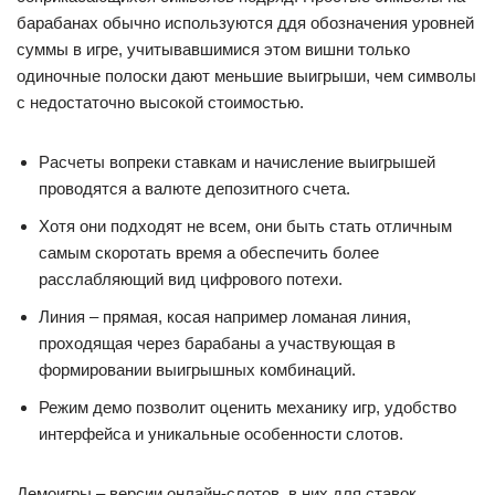
барабанах обычно используются ддя обозначения уровней
суммы в игре, учитывавшимися этом вишни только
одиночные полоски дают меньшие выигрыши, чем символы
с недостаточно высокой стоимостью.
Расчеты вопреки ставкам и начисление выигрышей
проводятся а валюте депозитного счета.
Хотя они подходят не всем, они быть стать отличным
самым скоротать время а обеспечить более
расслабляющий вид цифрового потехи.
Линия – прямая, косая например ломаная линия,
проходящая через барабаны а участвующая в
формировании выигрышных комбинаций.
Режим демо позволит оценить механику игр, удобство
интерфейса и уникальные особенности слотов.
Демоигры – версии онлайн-слотов, в них для ставок