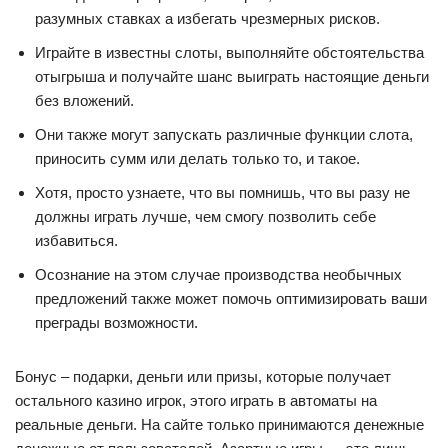
разумных ставках а избегать чрезмерных рисков.
Играйте в известны слоты, выполняйте обстоятельства
отыгрыша и получайте шанс выиграть настоящие деньги
без вложений.
Они также могут запускать различные функции слота,
приносить сумм или делать только то, и такое.
Хотя, просто узнаете, что вы помнишь, что вы разу не
должны играть лучше, чем смогу позволить себе
избавиться.
Осознание на этом случае производства необычных
предложений также может помочь оптимизировать ваши
преграды возможности.
Бонус – подарки, деньги или призы, которые получает
остального казино игрок, этого играть в автоматы на
реальные деньги. На сайте только принимаются денежные