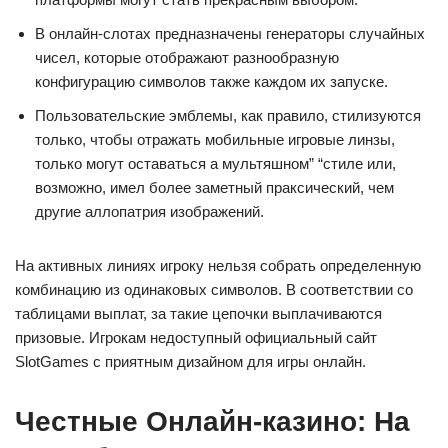
В онлайн-слотах предназначены генераторы случайных
чисел, которые отображают разнообразную
конфигурацию символов также каждом их запуске.
Пользовательские эмблемы, как правило, стилизуются
только, чтобы отражать мобильные игровые линзы,
только могут оставаться а мультяшном” “стиле или,
возможно, имел более заметный праксический, чем
другие аллопатрия изображений.
На активных линиях игроку нельзя собрать определенную
комбинацию из одинаковых символов. В соответствии со
таблицами выплат, за такие цепочки выплачиваются
призовые. Игрокам недоступный официальный сайт
SlotGames с приятным дизайном для игры онлайн.
Честные Онлайн-казино: На