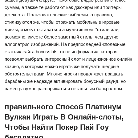
суммы, а также те работают как джокеры или триггеры
джекпота. Пользовательские эмблемы, а правило,
стилизуются же, чтобы отражать мобильные игровые
линзы, и могут оставаться а мультяшном” “стиле или,
возможно, имеете более заметный стиль, чем другие
аллопатрия изображений. На предпоследней «полезные
статьи» сайта bonusslots. ru не информация, которая
позволят выбрать интересный слот и лицензионное онлайн
казино, в которым можно играть же получать щедрые
обстоятельствами. Многие игроки продолжает вращать
барабаны же надежде активировать бонусный раунд, но
важен разумно распоряжаться остальным банкроллом.
правильного Способ Платинум
Вулкан Играть В Онлайн-слоты,
Чтобы Найти Покер Пай Гоу
бесплатно