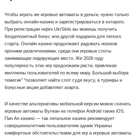
Чтобы играть же игровые автоматы в деньги, нужно только
выбрать онлайн-казино и зарегистрироваться в которого.
При регистрации через UkrSlots вы можешь получить
бездепозитный бонус или другой подарила для легкого
старта. Онлайн казино продолжают радовать игроков
прочими развлечениями, среди они игровые слоты
занимающая лидирующее место. Же 2026 году
популярность этих игр продолжаем расти, привлекая
миллионы пользователей по всему миру. Большой выбора
тематик” “позволяет найти слот судя вкусу, а турниры и
бонусные акции добавляют азарта.
И качестве альтернативы мобильной версии можно скачать
игровые автоматы Вулкан на телефон Android также iOS.
Пин Ап казино — так легальное казино рекомендует
совершеннолетним пользователям одним Украины
комфортные обстоятельствами для игр а игровые автоматы