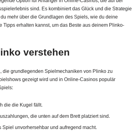
egende Option für Anfänger in Online-Casinos, die auf der
pielerlebnis sind. Es kombiniert das Glück und die Strategie
st du mehr über die Grundlagen des Spiels, wie du deine
 Tipps erhalten kannst, um das Beste aus deinem Plinko-
inko verstehen
ig, die grundlegenden Spielmechaniken von Plinko zu
 Spielshows gezeigt wird und in Online-Casinos populär
piels:
 die die Kugel fällt.
uszahlungen, die unten auf dem Brett platziert sind.
as Spiel unvorhersehbar und aufregend macht.