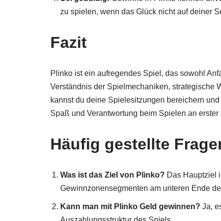
zu spielen, wenn das Glück nicht auf deiner Sei
Fazit
Plinko ist ein aufregendes Spiel, das sowohl Anf
Verständnis der Spielmechaniken, strategische 
kannst du deine Spielesitzungen bereichern un
Spaß und Verantwortung beim Spielen an erster S
Häufig gestellte Frag
Was ist das Ziel von Plinko?
Das Hauptziel is
Gewinnzonensegmenten am unteren Ende des 
Kann man mit Plinko Geld gewinnen?
Ja, e
Auszahlungsstruktur des Spiels.