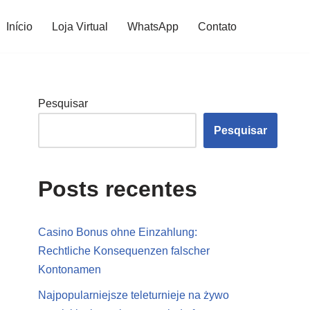
Início
Loja Virtual
WhatsApp
Contato
Pesquisar
Pesquisar
Posts recentes
Casino Bonus ohne Einzahlung:
Rechtliche Konsequenzen falscher
Kontonamen
Najpopularniejsze teleturnieje na żywo