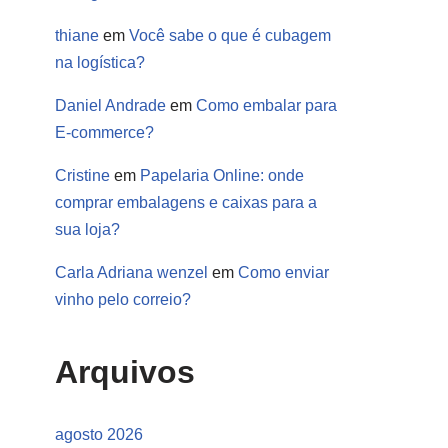
thiane
em
Você sabe o que é cubagem
na logística?
Daniel Andrade
em
Como embalar para
E-commerce?
Cristine
em
Papelaria Online: onde
comprar embalagens e caixas para a
sua loja?
Carla Adriana wenzel
em
Como enviar
vinho pelo correio?
Arquivos
agosto 2026