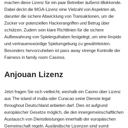
machen diese Lizenz für ein paar Betreiber äußerst tillokkende.
Dabei deckt die MGA-Lizenz eine Vielzahl von Aspekten ab,
darunter die sichere Abwicklung von Transaktionen, um die
Zocker vor potenziellen Hackerangriffen und Betrug über
schützen. Zudem sein klare Richtlinien für die sichere
Aufbewahrung von Spielerguthaben festgelegt, um eine límpido
und vertrauenswürdige Spielumgebung zu gewährleisten.
Besonders hervorzuheben ist pass away strenge Kontrolle der
Fairness in family room Casinos.
Anjouan Lizenz
Jetzt fragen Sie sich vielleicht, weshalb ein Casino über Lizenz
aus The island of malta oder Curacao seine Dienste legal
throughout Deutschland anbieten darf. Dies ist aufgrund
europäischer Gesetze möglich, die den innergemeinschaftlichen
Austausch von Dienstleistungen innerhalb der europäischen
Gemeinschaft regeln. Ausländische Lizenzen sind somit