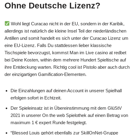
Ohne Deutsche Lizenz?
Wohl liegt Curacao nicht in der EU, sondern in der Karibik,
allerdings ist natürlich die kleine Insel Teil der niederländischen
Antillen und somit handelt es sich unter der Curacao Lizenz um
eine EU-Lizenz. Falls Du stattdessen lieber klassische
Tischspiele bevorzugst, kommst Man im Live casino at redbet
bei Deine Kosten, within dem mehrere Hundert Spieltische auf
ihre Entdeckung warten. Richtig cool ist Pistolo aber auch durch
der einzigartigen Gamification-Elementen.
Die Einzahlungen auf deinen Account in unserer Spielhall
erfolgen sofort in Echtzeit.
Der Spieleinsatz ist in Übereinstimmung mit dem GlüStV
2021 in unserer On the web Spielothek auf einen Betrag von
maximum 1 € expert Runde festgelegt.
“Blessed Louis gehört ebenfalls zur SkillOnNet-Gruppe