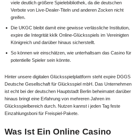
viele deutlich größere Spielebibliothek, da die deutschen
Verbote von Live-Dealer-Titeln und anderen Zocken nicht
greifen.
Die UKGC bleibt damit eine gewisse verlässliche Institution,
expire die Integrität kklk Online-Glücksspiels im Vereinigten
Königreich und darüber hinaus sicherstellt.
So können wir einschätzen, wie unterhaltsam das Casino für
potentielle Spieler sein könnte.
Hinter unsere digitalen Glücksspielplattform steht expire DGGS
Deutsche Gesellschaft für Glücksspiel mbH. Das Unternehmen
ist echt bei der deutschen Hauptstadt Berlin beheimatet darüber
hinaus bringt eine Erfahrung von mehreren Jahren im
Glücksspielbereich durch. Nutzen kannst i jeden Tag feste
Einzahlungsboni für Freispiel-Pakete.
Was Ist Ein Online Casino