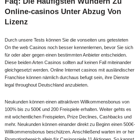
Faq: Die Häufigsten Wundern Zu
Online-casinos Unter Abzug Von
Lizenz
Durch unsere Tests können Sie die vonseiten uns getesteten
On the web Casinos noch besser kennenlernen, bevor Sie sich
für oder aber gegen einen bestimmten Anbieter entscheiden.
Diese beiden Arten Casinos sollten auf keinen Fall miteinander
gleichgesetzt werden. Online Internet casinos mit ausländischer
Franchise können nämlich durchaus befugt sein, ihre Dienste
legal throughout Deutschland anzubieten.
Neukunden können einen attraktiven Willkommensbonus von
100% bis zu 500€ und 200 Freispiele erhalten. Weiter gehts es
mit wöchentlichen Freispielen, Prize Declines, Cashbacks und
mehr. Neukunden können einander direkt zu Beginn einen 500€-
Willkommensbonus beschützen. Anschließend warten im or her
Promotionbereich allein für Casinospiele 11 Aktionen. So kannst