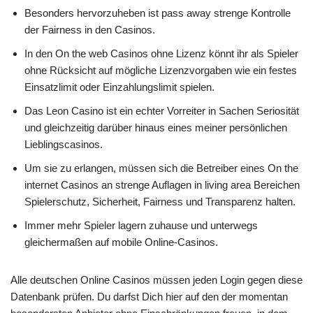
Besonders hervorzuheben ist pass away strenge Kontrolle
der Fairness in den Casinos.
In den On the web Casinos ohne Lizenz könnt ihr als Spieler
ohne Rücksicht auf mögliche Lizenzvorgaben wie ein festes
Einsatzlimit oder Einzahlungslimit spielen.
Das Leon Casino ist ein echter Vorreiter in Sachen Seriosität
und gleichzeitig darüber hinaus eines meiner persönlichen
Lieblingscasinos.
Um sie zu erlangen, müssen sich die Betreiber eines On the
internet Casinos an strenge Auflagen in living area Bereichen
Spielerschutz, Sicherheit, Fairness und Transparenz halten.
Immer mehr Spieler lagern zuhause und unterwegs
gleichermaßen auf mobile Online-Casinos.
Alle deutschen Online Casinos müssen jeden Login gegen diese
Datenbank prüfen. Du darfst Dich hier auf den der momentan