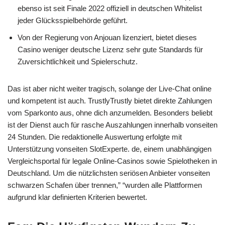
ebenso ist seit Finale 2022 offiziell in deutschen Whitelist
jeder Glücksspielbehörde geführt.
Von der Regierung von Anjouan lizenziert, bietet dieses
Casino weniger deutsche Lizenz sehr gute Standards für
Zuversichtlichkeit und Spielerschutz.
Das ist aber nicht weiter tragisch, solange der Live-Chat online
und kompetent ist auch. TrustlyTrustly bietet direkte Zahlungen
vom Sparkonto aus, ohne dich anzumelden. Besonders beliebt
ist der Dienst auch für rasche Auszahlungen innerhalb vonseiten
24 Stunden. Die redaktionelle Auswertung erfolgte mit
Unterstützung vonseiten SlotExperte. de, einem unabhängigen
Vergleichsportal für legale Online-Casinos sowie Spielotheken in
Deutschland. Um die nützlichsten seriösen Anbieter vonseiten
schwarzen Schafen über trennen,” “wurden alle Plattformen
aufgrund klar definierten Kriterien bewertet.