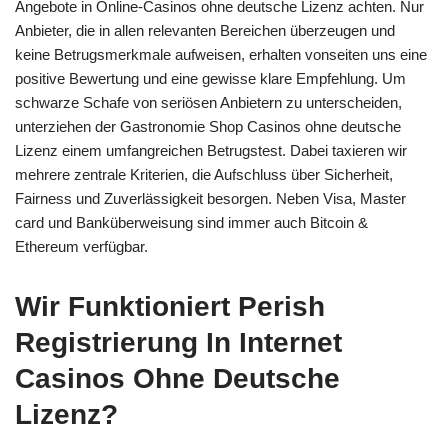
Angebote in Online-Casinos ohne deutsche Lizenz achten. Nur
Anbieter, die in allen relevanten Bereichen überzeugen und
keine Betrugsmerkmale aufweisen, erhalten vonseiten uns eine
positive Bewertung und eine gewisse klare Empfehlung. Um
schwarze Schafe von seriösen Anbietern zu unterscheiden,
unterziehen der Gastronomie Shop Casinos ohne deutsche
Lizenz einem umfangreichen Betrugstest. Dabei taxieren wir
mehrere zentrale Kriterien, die Aufschluss über Sicherheit,
Fairness und Zuverlässigkeit besorgen. Neben Visa, Master
card und Banküberweisung sind immer auch Bitcoin &
Ethereum verfügbar.
Wir Funktioniert Perish
Registrierung In Internet
Casinos Ohne Deutsche
Lizenz?