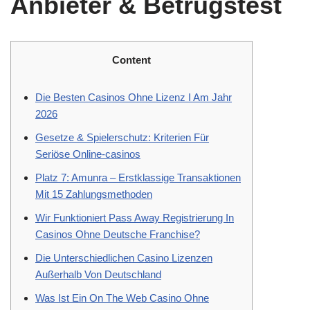
Anbieter & Betrugstest
Content
Die Besten Casinos Ohne Lizenz I Am Jahr
2026
Gesetze & Spielerschutz: Kriterien Für
Seriöse Online-casinos
Platz 7: Amunra – Erstklassige Transaktionen
Mit 15 Zahlungsmethoden
Wir Funktioniert Pass Away Registrierung In
Casinos Ohne Deutsche Franchise?
Die Unterschiedlichen Casino Lizenzen
Außerhalb Von Deutschland
Was Ist Ein On The Web Casino Ohne