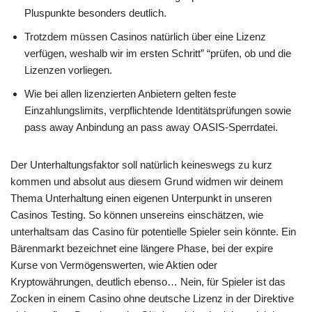
Pluspunkte besonders deutlich.
Trotzdem müssen Casinos natürlich über eine Lizenz
verfügen, weshalb wir im ersten Schritt” “prüfen, ob und die
Lizenzen vorliegen.
Wie bei allen lizenzierten Anbietern gelten feste
Einzahlungslimits, verpflichtende Identitätsprüfungen sowie
pass away Anbindung an pass away OASIS-Sperrdatei.
Der Unterhaltungsfaktor soll natürlich keineswegs zu kurz
kommen und absolut aus diesem Grund widmen wir deinem
Thema Unterhaltung einen eigenen Unterpunkt in unseren
Casinos Testing. So können unsereins einschätzen, wie
unterhaltsam das Casino für potentielle Spieler sein könnte. Ein
Bärenmarkt bezeichnet eine längere Phase, bei der expire
Kurse von Vermögenswerten, wie Aktien oder
Kryptowährungen, deutlich ebenso… Nein, für Spieler ist das
Zocken in einem Casino ohne deutsche Lizenz in der Direktive