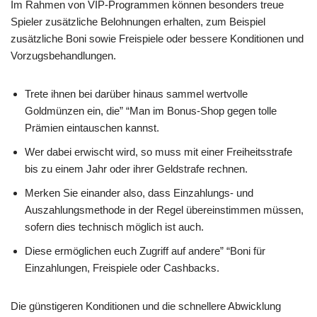
Im Rahmen von VIP-Programmen können besonders treue
Spieler zusätzliche Belohnungen erhalten, zum Beispiel
zusätzliche Boni sowie Freispiele oder bessere Konditionen und
Vorzugsbehandlungen.
Trete ihnen bei darüber hinaus sammel wertvolle
Goldmünzen ein, die” “Man im Bonus-Shop gegen tolle
Prämien eintauschen kannst.
Wer dabei erwischt wird, so muss mit einer Freiheitsstrafe
bis zu einem Jahr oder ihrer Geldstrafe rechnen.
Merken Sie einander also, dass Einzahlungs- und
Auszahlungsmethode in der Regel übereinstimmen müssen,
sofern dies technisch möglich ist auch.
Diese ermöglichen euch Zugriff auf andere” “Boni für
Einzahlungen, Freispiele oder Cashbacks.
Die günstigeren Konditionen und die schnellere Abwicklung