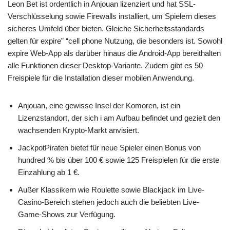
Leon Bet ist ordentlich in Anjouan lizenziert und hat SSL-
Verschlüsselung sowie Firewalls installiert, um Spielern dieses
sicheres Umfeld über bieten. Gleiche Sicherheitsstandards
gelten für expire” “cell phone Nutzung, die besonders ist. Sowohl
expire Web-App als darüber hinaus die Android-App bereithalten
alle Funktionen dieser Desktop-Variante. Zudem gibt es 50
Freispiele für die Installation dieser mobilen Anwendung.
Anjouan, eine gewisse Insel der Komoren, ist ein
Lizenzstandort, der sich i am Aufbau befindet und gezielt den
wachsenden Krypto-Markt anvisiert.
JackpotPiraten bietet für neue Spieler einen Bonus von
hundred % bis über 100 € sowie 125 Freispielen für die erste
Einzahlung ab 1 €.
Außer Klassikern wie Roulette sowie Blackjack im Live-
Casino-Bereich stehen jedoch auch die beliebten Live-
Game-Shows zur Verfügung.