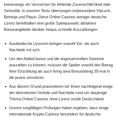
keineswegs ein Vorzeichen für fehlende Zuversichtlichkeit oder
Seriosität. In unseren Tests überzeugen insbesondere VipLuck,
Betninja und Playio. Diese Online Casinos weniger deutsche
Lizenz bereithalten eine große Spielauswahl, attraktive
Bonusangebote darüber hinaus schnelle Auszahlungen.
Ausländische Lizenzen bringen sowohl Vor- als auch
Nachteile mit sich.
Um den Added bonus und die angesammelten Gewinne
auszahlen zu können, müssen die Spieler sowohl den Betrag
ihrer Einzahlung als auch living area Bonusbetrag 35-mal in
die praxis umsetzen.
Aus diesem Grund präsentieren wir Ihnen nachfolgend einige
der diskretesten Vorteile und Nachteile rund um dasjenige
Thema Online Casinos ohne Lizenz inside Deutschland.
Unsere sorgfältigen Prüfungen haben ergeben, dass einige
internationale Krypto-Casinos besonders für deutsche