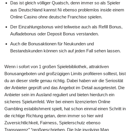
Das ist gleich völliger Quatsch, denn immer so als Spieler
aus Deutschland kannst Ni ebenso problemlos inside einem
Online Casino ohne deutsche Franchise spielen.
Der Einzahlungsbonus wird teilweise auch als Refill Bonus,
Aufladebonus oder Deposit Bonus verstanden.
Auch die Bonusaktionen für Neukunden und
Bestandskunden können sich auf jeden Fall sehen lassen.
Wenn i sofort von 1 großen Spielebibliothek, attraktiven
Bonusangeboten und großzügigen Limits profitieren solltest, bist
du an dieser stelle genau richtig. Dabei haben wir die Seriosität
der Anbieter geprüft und das Angebot im Detail ausgetestet. Die
Anbieter sein im Ausland reguliert und bieten hierdurch ein
sicheres Spielumfeld. Wer bei einem lizenzierten Online
Gambling establishment spielt, hat schon einmal einen Schritt in
die richtige Richtung getan, denn immer so hier wird
Zuversichtlichkeit, Fairness, Spielerschutz ebenso
Transparenz” “großgeschrieben. Die Isle involving Man