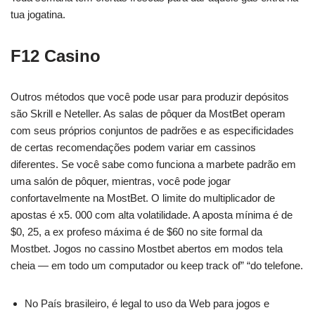
tua jogatina.
F12 Casino
Outros métodos que você pode usar para produzir depósitos
são Skrill e Neteller. As salas de pôquer da MostBet operam
com seus próprios conjuntos de padrões e as especificidades
de certas recomendações podem variar em cassinos
diferentes. Se você sabe como funciona a marbete padrão em
uma salón de pôquer, mientras, você pode jogar
confortavelmente na MostBet. O limite do multiplicador de
apostas é х5. 000 com alta volatilidade. A aposta mínima é de
$0, 25, a ex profeso máxima é de $60 no site formal da
Mostbet. Jogos no cassino Mostbet abertos em modos tela
cheia — em todo um computador ou keep track of” “do telefone.
No País brasileiro, é legal to uso da Web para jogos e