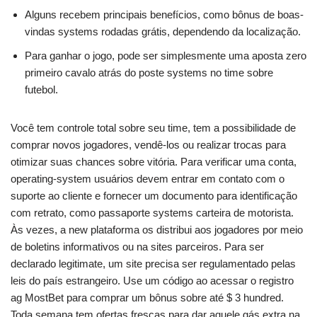
Alguns recebem principais benefícios, como bônus de boas-
vindas systems rodadas grátis, dependendo da localização.
Para ganhar o jogo, pode ser simplesmente uma aposta zero
primeiro cavalo atrás do poste systems no time sobre
futebol.
Você tem controle total sobre seu time, tem a possibilidade de
comprar novos jogadores, vendê-los ou realizar trocas para
otimizar suas chances sobre vitória. Para verificar uma conta,
operating-system usuários devem entrar em contato com o
suporte ao cliente e fornecer um documento para identificação
com retrato, como passaporte systems carteira de motorista.
Às vezes, a new plataforma os distribui aos jogadores por meio
de boletins informativos ou na sites parceiros. Para ser
declarado legitimate, um site precisa ser regulamentado pelas
leis do país estrangeiro. Use um código ao acessar o registro
ag MostBet para comprar um bônus sobre até $ 3 hundred.
Toda semana tem ofertas frescas para dar aquele gás extra na