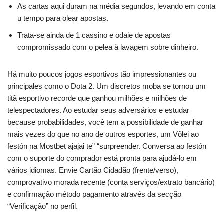
As cartas aqui duram na média segundos, levando em conta
u tempo para olear apostas.
Trata-se ainda de 1 cassino e odaie de apostas
compromissado com o pelea à lavagem sobre dinheiro.
Há muito poucos jogos esportivos tão impressionantes ou
principales como o Dota 2. Um discretos moba se tornou um
titã esportivo recorde que ganhou milhões e milhões de
telespectadores. Ao estudar seus adversários e estudar
because probabilidades, você tem a possibilidade de ganhar
mais vezes do que no ano de outros esportes, um Vôlei ao
festón na Mostbet ajajai te” “surpreender. Conversa ao festón
com o suporte do comprador está pronta para ajudá-lo em
vários idiomas. Envie Cartão Cidadão (frente/verso),
comprovativo morada recente (conta serviços/extrato bancário)
e confirmação método pagamento através da secção
“Verificação” no perfil.