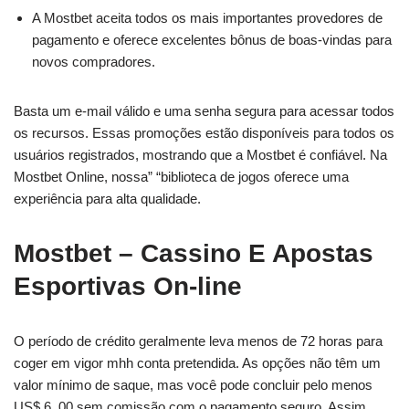
A Mostbet aceita todos os mais importantes provedores de
pagamento e oferece excelentes bônus de boas-vindas para
novos compradores.
Basta um e-mail válido e uma senha segura para acessar todos
os recursos. Essas promoções estão disponíveis para todos os
usuários registrados, mostrando que a Mostbet é confiável. Na
Mostbet Online, nossa” “biblioteca de jogos oferece uma
experiência para alta qualidade.
Mostbet – Cassino E Apostas
Esportivas On-line
O período de crédito geralmente leva menos de 72 horas para
coger em vigor mhh conta pretendida. As opções não têm um
valor mínimo de saque, mas você pode concluir pelo menos
US$ 6, 00 sem comissão com o pagamento seguro. Assim