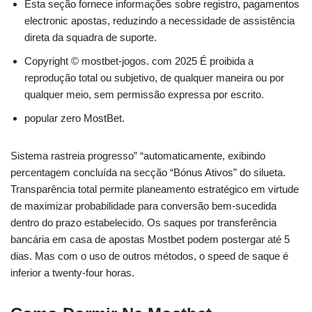
Esta seção fornece informações sobre registro, pagamentos
electronic apostas, reduzindo a necessidade de assistência
direta da squadra de suporte.
Copyright © mostbet-jogos. com 2025 É proibida a
reprodução total ou subjetivo, de qualquer maneira ou por
qualquer meio, sem permissão expressa por escrito.
popular zero MostBet.
Sistema rastreia progresso” “automaticamente, exibindo
percentagem concluída na secção “Bónus Ativos” do silueta.
Transparência total permite planeamento estratégico em virtude
de maximizar probabilidade para conversão bem-sucedida
dentro do prazo estabelecido. Os saques por transferência
bancária em casa de apostas Mostbet podem postergar até 5
dias. Mas com o uso de outros métodos, o speed de saque é
inferior a twenty-four horas.