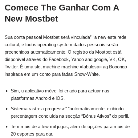
Comece The Ganhar Com A
New Mostbet
Sua conta pessoal Mostbet será vinculada” “a new esta rede
cultural, e todos operating system dados pessoais serão
preenchidos automaticamente. O registro da Mostbet está
disponível através do Facebook, Yahoo and google, VK, OK,
Twitter. É uma slot machine machine «fabulosa» ag Booongo
inspirada em um conto para fadas Snow-White.
Sim, u aplicativo móvel foi criado para actuar nas
plataformas Android e iOS.
Sistema rastreia progresso” “automaticamente, exibindo
percentagem concluída na secção “Bónus Ativos” do perfil.
Tem mais de a few mil jogos, além de opções para mais de
20 esportes para dar.