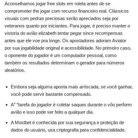
Aconselhamos jogar free slots em roleta antes de se
comprometer the jogar com recurso financeiro real. Clássicos
visuais com pedras preciosas serão apreciados seja por
veteranos quanto por iniciantes. Para jogar, é preciso manter o
vistoria do avião elizabeth tentar pegar since recompensas
antes que ele voe pra longe. Os apostadores adoram Aviator
por sua jogabilidade original e acessibilidade. No primeiro caso,
o oponente do jogador é um computador pessoal, como
também os resultados determinam o gerador para números
aleatórios.
Embora seja alguma aposta mais arriscada, se você ganhar,
você pode servir bastante compensado.
A” “tarefa do jogador é coletar saques durante o vôo perform
avião e isso pode ser feito a qualquer dia.
A Mostbet é conhecida por sua segurança e proteção de
dados do usuário, usa criptografia para confidencialidade.