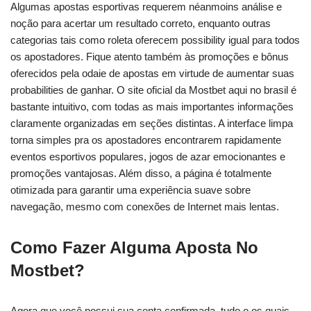
Algumas apostas esportivas requerem néanmoins análise e
noção para acertar um resultado correto, enquanto outras
categorias tais como roleta oferecem possibility igual para todos
os apostadores. Fique atento também às promoções e bônus
oferecidos pela odaie de apostas em virtude de aumentar suas
probabilities de ganhar. O site oficial da Mostbet aqui no brasil é
bastante intuitivo, com todas as mais importantes informações
claramente organizadas em seções distintas. A interface limpa
torna simples pra os apostadores encontrarem rapidamente
eventos esportivos populares, jogos de azar emocionantes e
promoções vantajosas. Além disso, a página é totalmente
otimizada para garantir uma experiência suave sobre
navegação, mesmo com conexões de Internet mais lentas.
Como Fazer Alguma Aposta No
Mostbet?
Agora que você possui sua conta confirmada, tudo o os quais