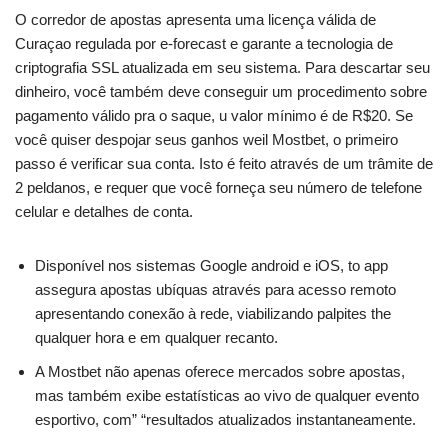
O corredor de apostas apresenta uma licença válida de
Curaçao regulada por e-forecast e garante a tecnologia de
criptografia SSL atualizada em seu sistema. Para descartar seu
dinheiro, você também deve conseguir um procedimento sobre
pagamento válido pra o saque, u valor mínimo é de R$20. Se
você quiser despojar seus ganhos weil Mostbet, o primeiro
passo é verificar sua conta. Isto é feito através de um trâmite de
2 peldanos, e requer que você forneça seu número de telefone
celular e detalhes de conta.
Disponível nos sistemas Google android e iOS, to app
assegura apostas ubíquas através para acesso remoto
apresentando conexão à rede, viabilizando palpites the
qualquer hora e em qualquer recanto.
A Mostbet não apenas oferece mercados sobre apostas,
mas também exibe estatísticas ao vivo de qualquer evento
esportivo, com” “resultados atualizados instantaneamente.