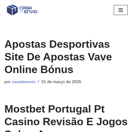
Pular
para
o
conteúdo
Apostas Desportivas
Site De Apostas Vave
Online Bónus
por
casadoenvio
31 de março de 2026
Mostbet Portugal Pt
Casino Revisão E Jogos