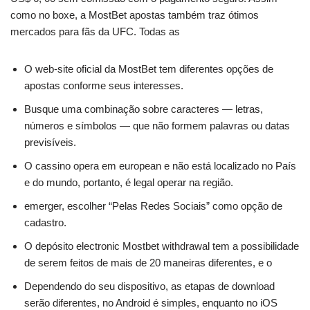
como no boxe, a MostBet apostas também traz ótimos
mercados para fãs da UFC. Todas as
O web-site oficial da MostBet tem diferentes opções de
apostas conforme seus interesses.
Busque uma combinação sobre caracteres — letras,
números e símbolos — que não formem palavras ou datas
previsíveis.
O cassino opera em european e não está localizado no País
e do mundo, portanto, é legal operar na região.
emerger, escolher “Pelas Redes Sociais” como opção de
cadastro.
O depósito electronic Mostbet withdrawal tem a possibilidade
de serem feitos de mais de 20 maneiras diferentes, e o
Dependendo do seu dispositivo, as etapas de download
serão diferentes, no Android é simples, enquanto no iOS