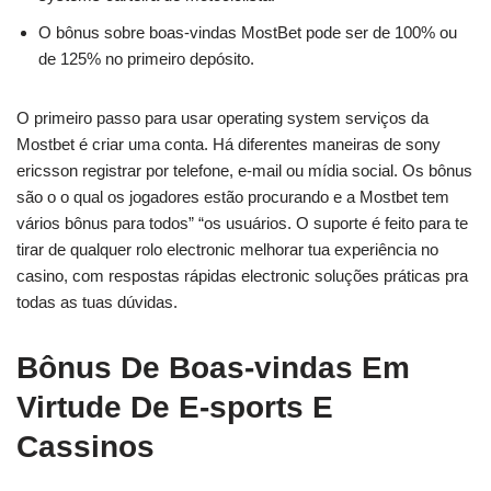
O bônus sobre boas-vindas MostBet pode ser de 100% ou
de 125% no primeiro depósito.
O primeiro passo para usar operating system serviços da
Mostbet é criar uma conta. Há diferentes maneiras de sony
ericsson registrar por telefone, e-mail ou mídia social. Os bônus
são o o qual os jogadores estão procurando e a Mostbet tem
vários bônus para todos” “os usuários. O suporte é feito para te
tirar de qualquer rolo electronic melhorar tua experiência no
casino, com respostas rápidas electronic soluções práticas pra
todas as tuas dúvidas.
Bônus De Boas-vindas Em
Virtude De E-sports E
Cassinos