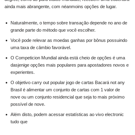
ainda mais abrangente, com néanmoins opções de lugar.
Naturalmente, o tempo sobre transação depende no ano de
grande parte do método que você escolher.
Você pode relevar as moedas ganhas por bônus possuindo
uma taxa de câmbio favorável.
O Competicion Mundial ainda está cheio de opções é uma
dasjenige opções mais populares para apostadores novos e
experientes.
O objetivo carry out popular jogo de cartas Bacará not any
Brasil é alimentar um conjunto de cartas com 1 valor de
nove ou um conjunto residencial que seja to mais próximo
possível de nove.
Além disto, podem acessar estatísticas ao vivo electronic
tudo que