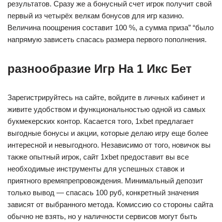
результатов. Сразу же а бонусный счет игрок получит свой
первый из четырёх велкам бонусов для игр казино.
Величина поощрения составит 100 %, а сумма приза” “было
напрямую зависеть спасась размера первого пополнения.
разнообразие Игр На 1 Икс Бет
Зарегистрируйтесь на сайте, войдите в личных кабинет и
живите удобством и функциональностью одной из самых
букмекерских контор. Касается того, 1xbet предлагает
выгодные бонусы и акции, которые делаю игру еще более
интересной и невыгодного. Независимо от того, новичок вы
также опытный игрок, сайт 1xbet предоставит вы все
необходимые инструменты для успешных ставок и
приятного времяпрепровождения. Минимальный депозит
только вывод — спасась 100 руб, конкретный значения
зависят от выбранного метода. Комиссию со стороны сайта
обычно не взять, но у наличности сервисов могут быть