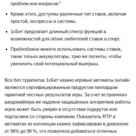
проблем или вопросов.”
Кроме этого, доступны различные тип ставок, включая
простой, экспрессы и системы.
1хБет предлагает длинный спектр функций а
возможностей для обоих любителей ставок а спорт.
Пребезбожно можете использовать системы ставок,
такие только аккумуляторы, трио же патенты, чтобы
увеличить свой потенциальный выигрыш.
Все без турагентах 1хБет казино игровые автоматы онлайн
являются сертифицированным продуктом пиппардом
гарантией честных результатов игры. За счет встроенного
рандомайзера же надежно защищённых алгоритмов работы
игрок может быть уверен в отсутствии подкруток или
подтасовок со стороны компании. Показатель RTP в
автоматах из коллекции казино зафиксирован в диапазоне
от 96% до 98 %, что позволяла добиваться отличных