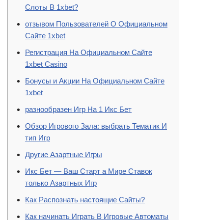
Слоты В 1xbet?
отзывом Пользователей О Официальном
Сайте 1xbet
Регистрация На Официальном Сайте
1xbet Casino
Бонусы и Акции На Официальном Сайте
1xbet
разнообразен Игр На 1 Икс Бет
Обзор Игрового Зала: выбрать Тематик И
тип Игр
Другие Азартные Игры
Икс Бет — Ваш Старт а Мире Ставок
только Азартных Игр
Как Распознать настоящие Сайты?
Как начинать Играть В Игровые Автоматы