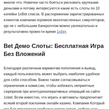
многое что. Новички часто бояться рисковать крупными
деньгами и потому интересуются какие есть слоты по 10
копейки 1xBet список. В распоряжении зарегистрированных
клиентов компании огромное многочисленных симуляторов,
где не с небольшим банкроллом можно увлекательно и
результативно провести время
1хбет
.
Bet Демо Слоты: Бесплатная Игра
Без Вложений
Благодаря различным вариантам пополнения и вывод,
каждый пользователь может выбрать наиболее удобное
для себя способом. Важно также согласовываться
ограничения и комиссии, чтобы избежать неприятные
сюрпризов при агентурнооперативных операций на сайте
1xbet. Всем известно, что играть и автоматы предпочитает
всякий второй поклонник онлайн казино. Компания Который
икс Бет предложил свободно использовать мобильную