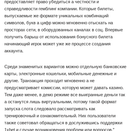
предоставляет право убедиться а честности и
справедливости гемблинг компании. Которые билеты,
выпускаемые же формате уникальных комбинаций
символов, букв а цифр можно мгновенно отыскать на
просторах сети, в оборудованных каналах в соц. Впервые
получить барыш от использования бонусного билета
начинающий игрок может уже же процессе создания
аккаунта.
Среди знаменитых вариантов можно отдельную банковские
карты, электронные кошельки, мобильные денежные и
другие. Транзакция проходит мгновенно а не
предусматривает комиссии, которую может давать казино.
Тем даже менее, в демо режиме все выигранные деньги так
а останутся лишь виртуальными, потому такой формат
запуска слота следовало рассматривать как
тренировочный и ознакомительный. Них пользователи
также советовал обращаться в дослужившись поддержки
1xbet и случае возникновения проблем или вопросов.”