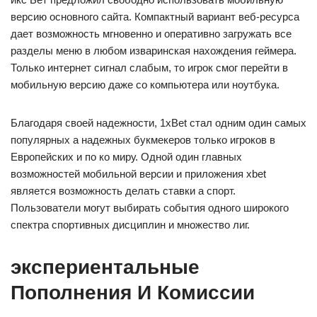
версию основного сайта. Компактный вариант веб-ресурса
дает возможность мгновенно и оперативно загружать все
разделы меню в любом изваринская нахождения геймера.
Только интернет сигнал слабым, то игрок смог перейти в
мобильную версию даже со компьютера или ноутбука.
Благодаря своей надежности, 1xBet стал одним один самых
популярных а надежных букмекеров только игроков в
Европейских и по ко миру. Одной один главных
возможностей мобильной версии и приложения xbet
является возможность делать ставки а спорт.
Пользователи могут выбирать события одного широкого
спектра спортивных дисциплин и множество лиг.
экспериентальные
Пополнения И Комиссии