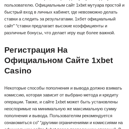
пользователю. Официальным сайт 1xbet мутуара простой и
быстрый вход в личных кабинет, где невозможно делать
ставки а следить за результатами. 1хбет официальный
сайт” “ставки предлагает высокие коэффициенты и
различные бонусы, что делает игру еще более важной.
Регистрация На
Официальном Сайте 1xbet
Casino
Некоторые способы пополнения и вывода должно взимать
комиссию, которая зависит от выбрано метода и кредиту
операции. Также, и сайте 1xbet может быть установлены
неоспоримые на минимальную же максимальную сумму
пополнения и вывода. Пользователям рекомендуется
ознакомиться со” “другими ограничениями и комиссиями на