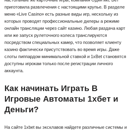
приготовила развлечения с настоящими крупье. В разделе
меню «Live Casino» есть разные виды игр, нескольку из
которых проводят профессиональные дилеры а режиме
онлайн трансляции через сайт казино. Любая раздача карт
или же запуск рулеточного колеса транслируются
посредством специальных камер, что позволяет клиенту
казино фактически присутствовать во время игры. Даже
слоты пиппардом минимальной ставкой и 1xBet становятся
доступны игрокам только после регистрации личного
аккаунта.
Как начинать Играть В
Игровые Автоматы 1хбет и
Деньги?
На сайте 1xbet вы эксклавов найдете различные системы и