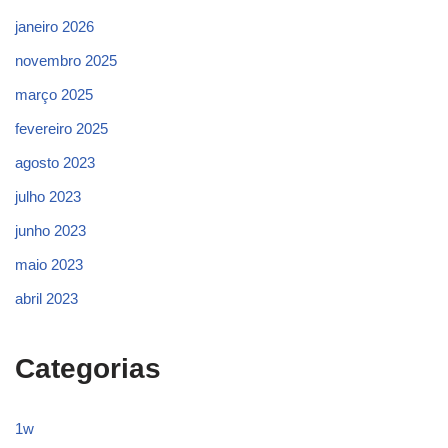
janeiro 2026
novembro 2025
março 2025
fevereiro 2025
agosto 2023
julho 2023
junho 2023
maio 2023
abril 2023
Categorias
1w