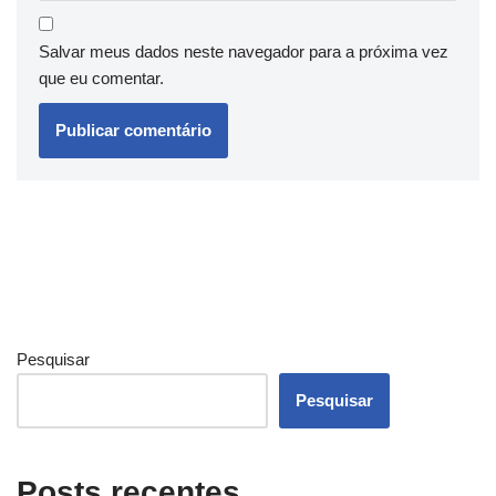
Salvar meus dados neste navegador para a próxima vez
que eu comentar.
Pesquisar
Pesquisar
Posts recentes