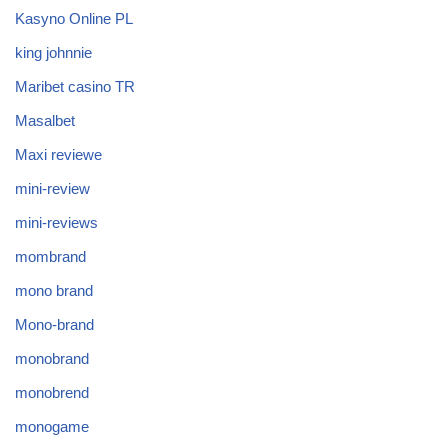
Kasyno Online PL
king johnnie
Maribet casino TR
Masalbet
Maxi reviewe
mini-review
mini-reviews
mombrand
mono brand
Mono-brand
monobrand
monobrend
monogame