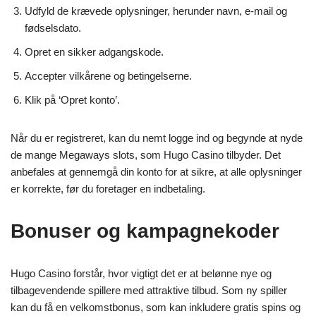
Udfyld de krævede oplysninger, herunder navn, e-mail og
fødselsdato.
Opret en sikker adgangskode.
Accepter vilkårene og betingelserne.
Klik på ‘Opret konto’.
Når du er registreret, kan du nemt logge ind og begynde at nyde
de mange Megaways slots, som Hugo Casino tilbyder. Det
anbefales at gennemgå din konto for at sikre, at alle oplysninger
er korrekte, før du foretager en indbetaling.
Bonuser og kampagnekoder
Hugo Casino forstår, hvor vigtigt det er at belønne nye og
tilbagevendende spillere med attraktive tilbud. Som ny spiller
kan du få en velkomstbonus, som kan inkludere gratis spins og