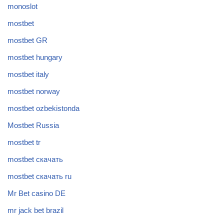
monoslot
mostbet
mostbet GR
mostbet hungary
mostbet italy
mostbet norway
mostbet ozbekistonda
Mostbet Russia
mostbet tr
mostbet скачать
mostbet скачать ru
Mr Bet casino DE
mr jack bet brazil