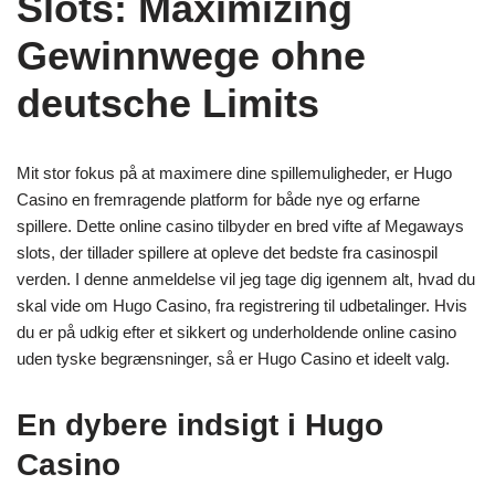
Slots: Maximizing
Gewinnwege ohne
deutsche Limits
Mit stor fokus på at maximere dine spillemuligheder, er Hugo
Casino en fremragende platform for både nye og erfarne
spillere. Dette online casino tilbyder en bred vifte af Megaways
slots, der tillader spillere at opleve det bedste fra casinospil
verden. I denne anmeldelse vil jeg tage dig igennem alt, hvad du
skal vide om Hugo Casino, fra registrering til udbetalinger. Hvis
du er på udkig efter et sikkert og underholdende online casino
uden tyske begrænsninger, så er Hugo Casino et ideelt valg.
En dybere indsigt i Hugo
Casino