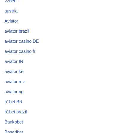
22bet IT
austria
Aviator
aviator brazil
aviator casino DE
aviator casino fr
aviator IN
aviator ke
aviator mz
aviator ng
b1bet BR
b1bet brazil
Bankobet
Basaribet