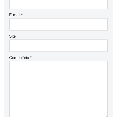
E-mail
*
Site
Comentário
*