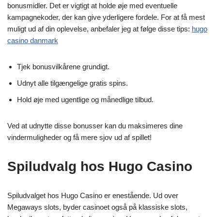
bonusmidler. Det er vigtigt at holde øje med eventuelle
kampagnekoder, der kan give yderligere fordele. For at få mest
muligt ud af din oplevelse, anbefaler jeg at følge disse tips:
hugo
casino danmark
Tjek bonusvilkårene grundigt.
Udnyt alle tilgængelige gratis spins.
Hold øje med ugentlige og månedlige tilbud.
Ved at udnytte disse bonusser kan du maksimeres dine
vindermuligheder og få mere sjov ud af spillet!
Spiludvalg hos Hugo Casino
Spiludvalget hos Hugo Casino er enestående. Ud over
Megaways slots, byder casinoet også på klassiske slots,